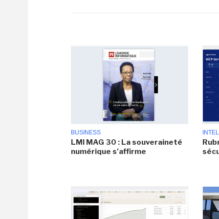
BUSINESS
INTEL
LMI MAG 30 : La souveraineté
Rubr
numérique s'affirme
sécu