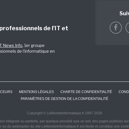
Sui
 professionnels de l’IT et
IT News Info
, 1er groupe
sionnels de l'informatique en
CEURS
MENTIONS LÉGALES
CHARTE DE CONFIDENTIALITÉ
COND
PARAMÈTRES DE GESTION DE LA CONFIDENTIALITÉ
Copyright © LeMondeInformatique.fr 1997-2026
on intégrale ou partielle, par quelque procédé que ce soit, des pages publiées sur ce
ur ou du webmaster du site LeMondeInformatique.fr est illicite et constitue une cont