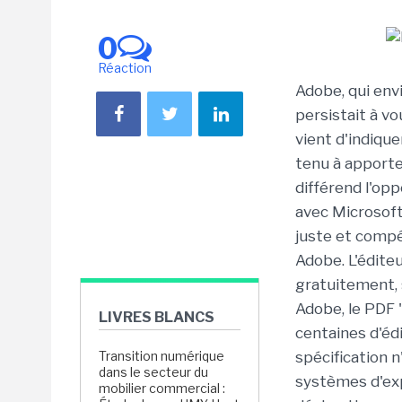
0
Réaction
Adobe, qui envi
persistait à vo
vient d'indique
tenu à apporte
différend l'opp
avec Microsoft
juste et compét
Adobe. L'édite
gratuitement, s
Adobe, le PDF 
LIVRES BLANCS
centaines d'éd
Transition numérique
spécification n
dans le secteur du
systèmes d'expl
mobilier commercial :