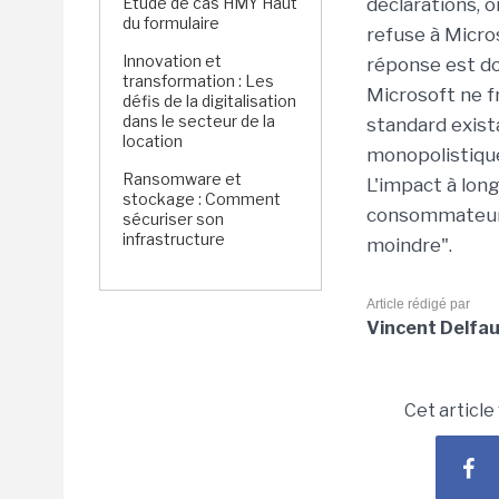
Étude de cas HMY Haut
déclarations, 
du formulaire
refuse à Micros
Innovation et
réponse est do
transformation : Les
Microsoft ne f
défis de la digitalisation
dans le secteur de la
standard exist
location
monopolistique
Ransomware et
L'impact à lon
stockage : Comment
consommateurs
sécuriser son
infrastructure
moindre".
Article rédigé par
Vincent Delfa
Cet article