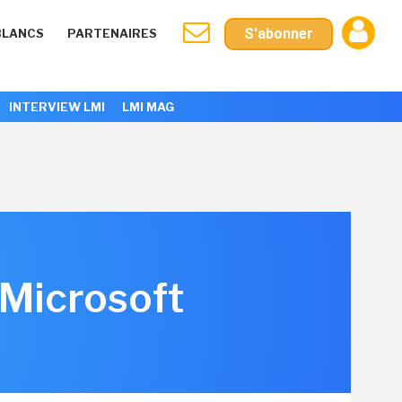
S'abonner
BLANCS
PARTENAIRES
INTERVIEW LMI
LMI MAG
 Microsoft