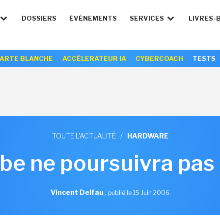
DOSSIERS
ÉVÉNEMENTS
SERVICES
LIVRES-
ARTE BLANCHE
ACCÉLERATEUR IA
CYBERCOACH
TESTS
TOUTE L'ACTUALITÉ
/
HARDWARE
be ne poursuivra pas
Vincent Delfau
,
publié le 15 Juin 2006