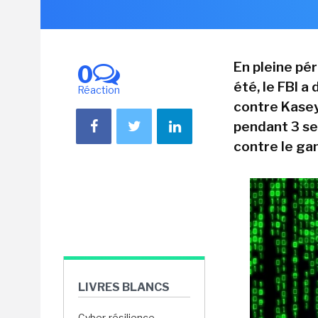
En pleine pé
0
été, le FBI a
Réaction
contre Kasey
pendant 3 se
contre le ga
LIVRES BLANCS
Cyber-résilience