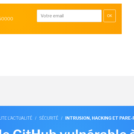
OK
 50000
UTE L'ACTUALITÉ
/
SÉCURITÉ
/
INTRUSION, HACKING ET PARE-