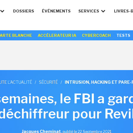
DOSSIERS
ÉVÉNEMENTS
SERVICES
LIVRES-
ARTE BLANCHE
ACCÉLERATEUR IA
CYBERCOACH
TESTS
UTE L'ACTUALITÉ
/
SÉCURITÉ
/
INTRUSION, HACKING ET PARE-
emaines, le FBI a gar
déchiffreur pour Revi
Jacques Cheminat
,
publié le 22 Septembre 2021