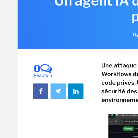
Un agent IA 
Gy
Une attaque 
0
Workflows de
Réaction
code privés. 
sécurité des
environneme