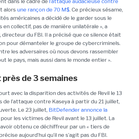
ent dans le cadre de
l’attaque audacieuse contre
t alors
une rançon de 70 M$
. Ce précieux sésame,
ités américaines a décidé de le garder sous le
en collectif, pas de manière unilatérale », a
irecteur du FBI. Il a précisé que ce silence était
ion pour démanteler le groupe de cybercriminels.
ontre les adversaires où nous devons rassembler
t le pays, mais aussi dans le monde entier ».
 près de 3 semaines
rt avec la disparition des activités de Revil le 13
es de l’attaque contre Kaseya à partir du 21 juillet,
erte. Le 23 juillet,
BitDefender annonce la
pour les victimes de Revil avant le 13 juillet. La
avoir obtenu ce déchiffreur par un « tiers de
précise aujourd’hui qu’il ne s’agit pas du FBI.