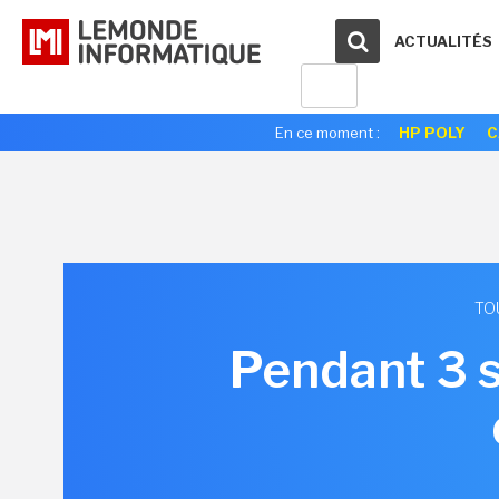
ACTUALITÉS
En ce moment :
HP POLY
C
TO
Pendant 3 s