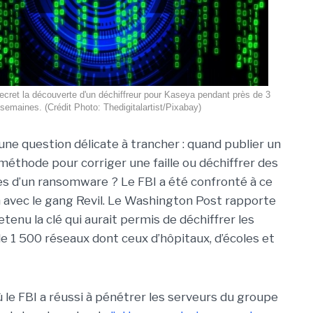
ecret la découverte d'un déchiffreur pour Kaseya pendant près de 3
semaines. (Crédit Photo: Thedigitalartist/Pixabay)
une question délicate à trancher : quand publier un
éthode pour corriger une faille ou déchiffrer des
mes d’un ransomware ? Le FBI a été confronté à ce
n avec le gang Revil. Le Washington Post rapporte
enu la clé qui aurait permis de déchiffrer les
e 1 500 réseaux dont ceux d’hôpitaux, d’écoles et
où le FBI a réussi à pénétrer les serveurs du groupe