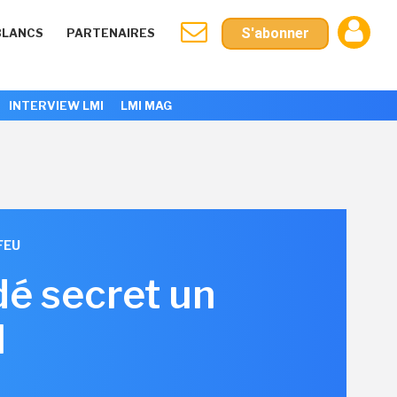
S'abonner
BLANCS
PARTENAIRES
INTERVIEW LMI
LMI MAG
FEU
dé secret un
l