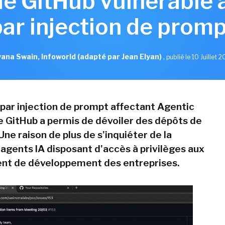
de GitHub vulnérable 
par injection de promp
ana Swain, Infoworld (adapté par Jean Elyan)
,
publié le 10 Juillet 
par injection de prompt affectant Agentic
 GitHub a permis de dévoiler des dépôts de
Une raison de plus de s'inquiéter de la
 agents IA disposant d'accès à privilèges aux
nt de développement des entreprises.