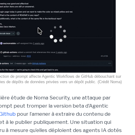
ection de prompt affecte Agentic Workflows de GitHub débouchant sur
nées de dépôts de données privées vers un dépôt public. (Crédit Noma)
ière étude de Noma Security, une attaque par
rompt peut tromper la version beta d'Agentic
Github
pour l’amener à extraire du contenu de
et à le publier publiquement. Une situation qui
ru à mesure qu’elles déploient des agents IA dotés