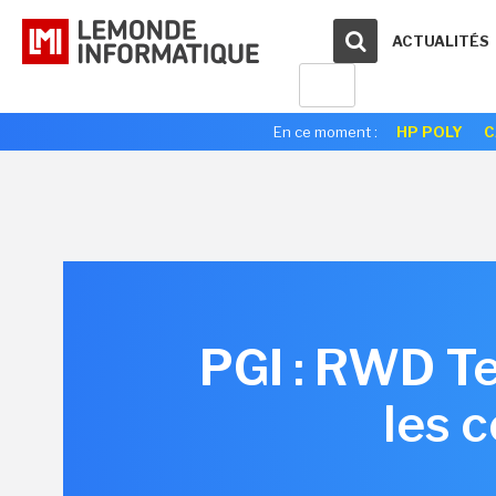
ACTUALITÉS
En ce moment :
HP POLY
C
PGI : RWD Te
les 