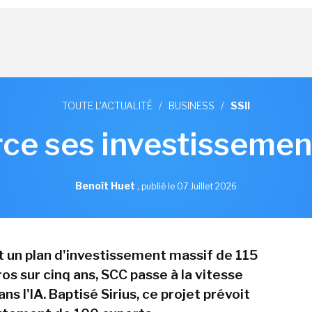
TOUTE L'ACTUALITÉ
/
BUSINESS
/
SSII
ce ses investissement
Benoît Huet
,
publié le 07 Juillet 2026
 un plan d'investissement massif de 115
ros sur cinq ans, SCC passe à la vitesse
ns l'IA. Baptisé Sirius, ce projet prévoit