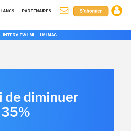
S'abonner
BLANCS
PARTENAIRES
INTERVIEW LMI
LMI MAG
i de diminuer
e 35%