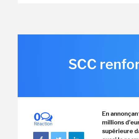
SCC renfor
En annonçant
0
millions d'eu
Réaction
supérieure da