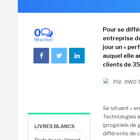
Pour se diff
0
entreprise d
Réaction
jour un « pe
auquel elle 
clients de 3
Se situant « en
Technologies (
(progiciels de 
LIVRES BLANCS
différente de 
Étude de cas : l'impact