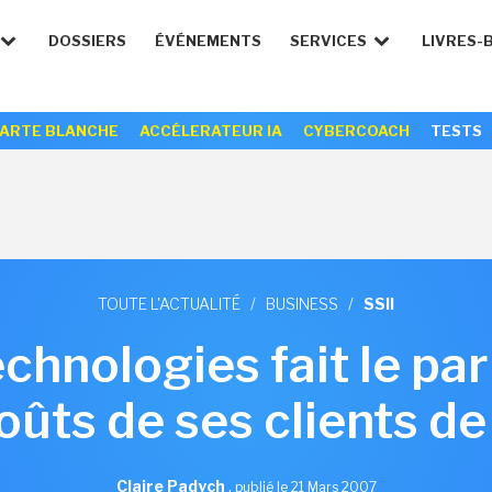
DOSSIERS
ÉVÉNEMENTS
SERVICES
LIVRES-
ARTE BLANCHE
ACCÉLERATEUR IA
CYBERCOACH
TESTS
TOUTE L'ACTUALITÉ
/
BUSINESS
/
SSII
chnologies fait le par
coûts de ses clients d
Claire Padych
,
publié le 21 Mars 2007