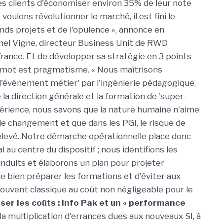
s clients d'économiser environ 35% de leur note
 voulons révolutionner le marché, il est fini le
ds projets et de l'opulence », annonce en
el Vigne, directeur Business Unit de RWD
rance. Et de développer sa stratégie en 3 points
 mot est pragmatisme. « Nous maîtrisons
l'événement métier' par l'ingénierie pédagogique,
e la direction générale et la formation de 'super-
périence, nous savons que la nature humaine n'aime
e changement et que dans les PGI, le risque de
 élevé. Notre démarche opérationnelle place donc
nal au centre du dispositif ; nous identifions les
duits et élaborons un plan pour projeter
t de bien préparer les formations et d'éviter aux
souvent classique au coût non négligeable pour le
ser les coûts : Info Pak et un « performance
la multiplication d'errances dues aux nouveaux SI, à