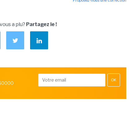
Proposez-nous une correction
 vous a plu?
Partagez le !
OK
 50000