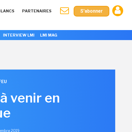
S'abonner
BLANCS
PARTENAIRES
INTERVIEW LMI
LMI MAG
FEU
à venir en
ue
cembre 2019