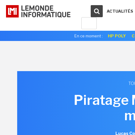
ACTUALITÉS
En ce moment :
HP POLY
C
TO
Piratage 
m
Lucas Co