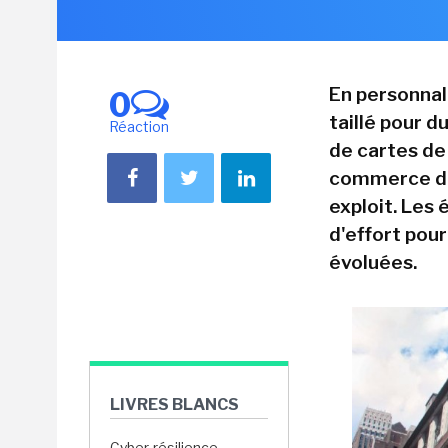
En personnal
0
taillé pour 
Réaction
de cartes de 
commerce de 
exploit. Les
d'effort pou
évoluées.
LIVRES BLANCS
Cyber-résilience