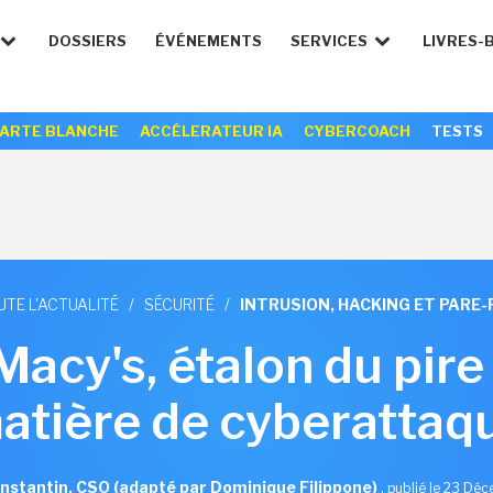
DOSSIERS
ÉVÉNEMENTS
SERVICES
LIVRES-
ARTE BLANCHE
ACCÉLERATEUR IA
CYBERCOACH
TESTS
UTE L'ACTUALITÉ
/
SÉCURITÉ
/
INTRUSION, HACKING ET PARE-
Macy's, étalon du pire 
atière de cyberattaq
nstantin, CSO (adapté par Dominique Filippone)
,
publié le 23 Dé