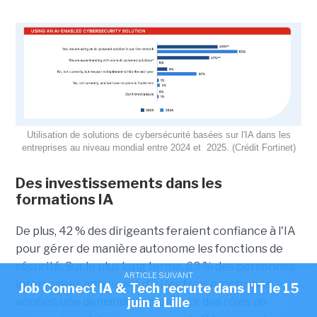
Utilisation de solutions de cybersécurité basées sur l'IA dans les
entreprises au niveau mondial entre 2024 et 2025. (Crédit Fortinet)
Des investissements dans les
formations IA
De plus, 42 % des dirigeants feraient confiance à l'IA
pour gérer de manière autonome les fonctions de
sécurité. Sur le plus long terme, 63 % des personnes
ARTICLE SUIVANT
interrogées anticipent d’ici les trois prochaines
Job Connect IA & Tech recrute dans l'IT le 15
années, une demande accrue pour des rôles de
juin à Lille