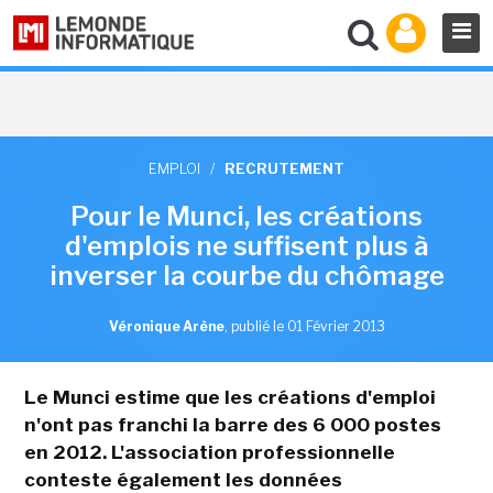
EMPLOI
/
RECRUTEMENT
Pour le Munci, les créations
d'emplois ne suffisent plus à
inverser la courbe du chômage
Véronique Arène
,
publié le 01 Février 2013
Le Munci estime que les créations d'emploi
n'ont pas franchi la barre des 6 000 postes
en 2012. L'association professionnelle
conteste également les données