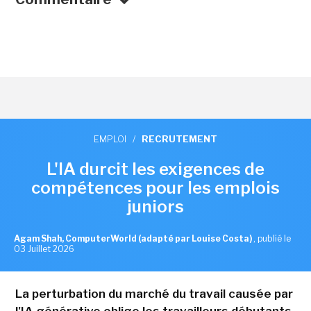
EMPLOI
/
RECRUTEMENT
L'IA durcit les exigences de
compétences pour les emplois
juniors
Agam Shah, ComputerWorld (adapté par Louise Costa)
,
publié le
03 Juillet 2026
La perturbation du marché du travail causée par