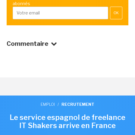
abonnés
OK
Commentaire
EMPLOI
/
RECRUTEMENT
Le service espagnol de freelance
IT Shakers arrive en France