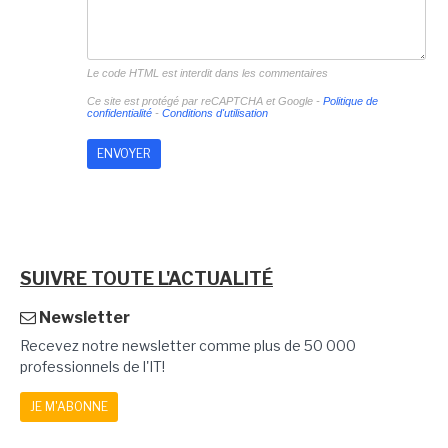
Le code HTML est interdit dans les commentaires
Ce site est protégé par reCAPTCHA et Google -
Politique de
confidentialité
-
Conditions d'utilisation
SUIVRE TOUTE L'ACTUALITÉ
Newsletter
Recevez notre newsletter comme plus de 50 000
professionnels de l'IT!
JE M'ABONNE