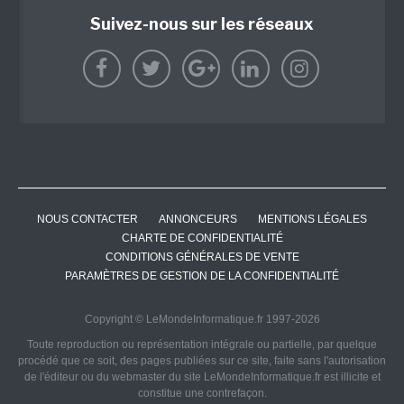
Suivez-nous sur les réseaux
NOUS CONTACTER
ANNONCEURS
MENTIONS LÉGALES
CHARTE DE CONFIDENTIALITÉ
CONDITIONS GÉNÉRALES DE VENTE
PARAMÈTRES DE GESTION DE LA CONFIDENTIALITÉ
Copyright © LeMondeInformatique.fr 1997-2026
Toute reproduction ou représentation intégrale ou partielle, par quelque
procédé que ce soit, des pages publiées sur ce site, faite sans l'autorisation
de l'éditeur ou du webmaster du site LeMondeInformatique.fr est illicite et
constitue une contrefaçon.