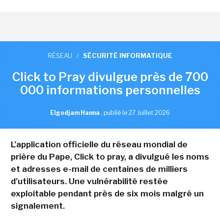
RÉSEAU
/
SÉCURITÉ INFORMATIQUE
Click to Pray divulgue près de 700
000 informations personnelles
Elgodjam Hanna
,
publié le 27 Juillet 2026
L'application officielle du réseau mondial de
prière du Pape, Click to pray, a divulgué les noms
et adresses e-mail de centaines de milliers
d'utilisateurs. Une vulnérabilité restée
exploitable pendant près de six mois malgré un
signalement.