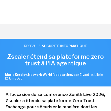
RÉSEAU
/
SÉCURITÉ INFORMATIQUE
Zscaler étend sa plateforme zero
trust à l'IA agentique
Maria Korolov, Network World (adaptation Jean Elyan)
,
publié le
12 Juin 2026
A l'occasion de sa conférence Zenith Live 2026,
Zscaler a étendu sa plateforme Zero Trust
Exchange pour sécuriser la manière dont les