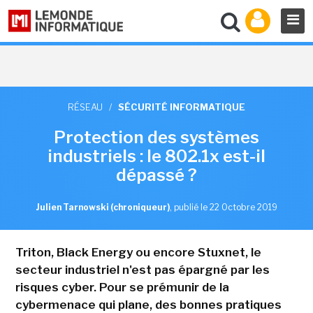
RÉSEAU
/
SÉCURITÉ INFORMATIQUE
Protection des systèmes
industriels : le 802.1x est-il
dépassé ?
Julien Tarnowski (chroniqueur)
,
publié le 22 Octobre 2019
Triton, Black Energy ou encore Stuxnet, le
secteur industriel n'est pas épargné par les
risques cyber. Pour se prémunir de la
cybermenace qui plane, des bonnes pratiques