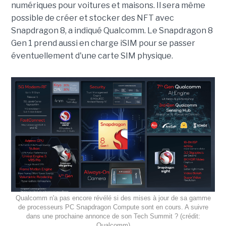
numériques pour voitures et maisons. Il sera même
possible de créer et stocker des NFT avec
Snapdragon 8, a indiqué Qualcomm. Le Snapdragon 8
Gen 1 prend aussi en charge iSIM pour se passer
éventuellement d'une carte SIM physique.
Qualcomm n'a pas encore révélé si des mises à jour de sa gamme
de processeurs PC Snapdragon Compute sont en cours. A suivre
dans une prochaine annonce de son Tech Summit ? (crédit:
Qualcomm)