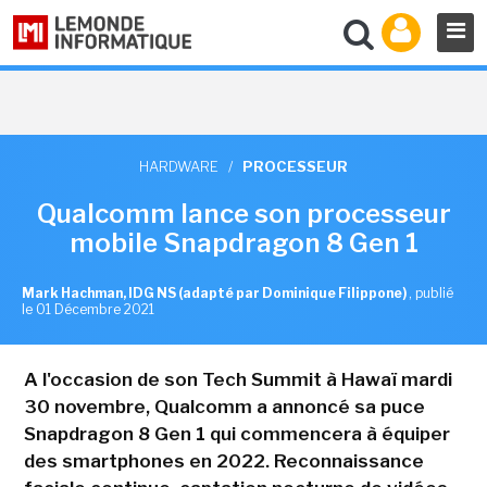
HARDWARE
/
PROCESSEUR
Qualcomm lance son processeur
mobile Snapdragon 8 Gen 1
Mark Hachman, IDG NS (adapté par Dominique Filippone)
,
publié
le 01 Décembre 2021
A l'occasion de son Tech Summit à Hawaï mardi
30 novembre, Qualcomm a annoncé sa puce
Snapdragon 8 Gen 1 qui commencera à équiper
des smartphones en 2022. Reconnaissance