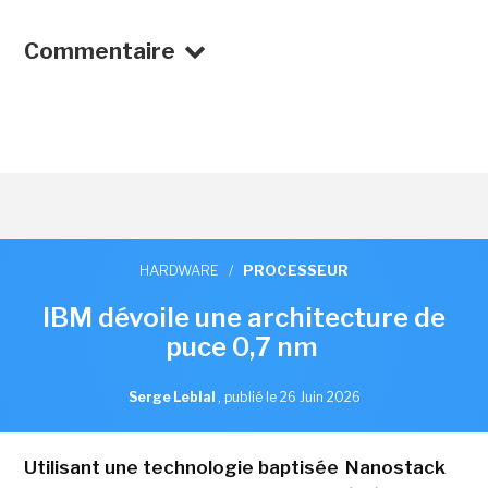
Commentaire
HARDWARE
/
PROCESSEUR
IBM dévoile une architecture de
puce 0,7 nm
Serge Leblal
,
publié le 26 Juin 2026
Utilisant une technologie baptisée Nanostack