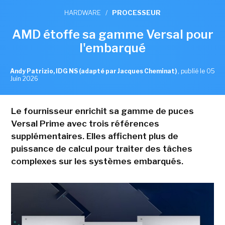
HARDWARE
/
PROCESSEUR
AMD étoffe sa gamme Versal pour
l'embarqué
Andy Patrizio, IDG NS (adapté par Jacques Cheminat)
,
publié le 05
Juin 2026
Le fournisseur enrichit sa gamme de puces
Versal Prime avec trois références
supplémentaires. Elles affichent plus de
puissance de calcul pour traiter des tâches
complexes sur les systèmes embarqués.