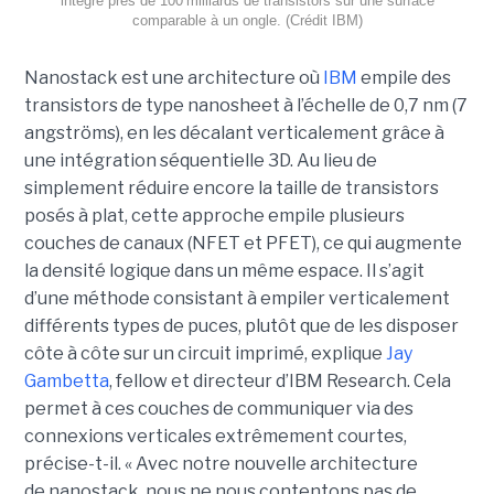
intègre près de 100 milliards de transistors sur une surface
comparable à un ongle. (Crédit IBM)
Nanostack est une architecture où
IBM
empile des
transistors de type nanosheet à l’échelle de 0,7 nm (7
angströms), en les décalant verticalement grâce à
une intégration séquentielle 3D. Au lieu de
simplement réduire encore la taille de transistors
posés à plat, cette approche empile plusieurs
couches de canaux (NFET et PFET), ce qui augmente
la densité logique dans un même espace. Il s’agit
d’une méthode consistant à empiler verticalement
différents types de puces, plutôt que de les disposer
côte à côte sur un circuit imprimé, explique
Jay
Gambetta
, fellow et directeur d’IBM Research. Cela
permet à ces couches de communiquer via des
connexions verticales extrêmement courtes,
précise-t-il. « Avec notre nouvelle architecture
de nanostack, nous ne nous contentons pas de