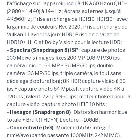
l'affichage sur l'appareil jusqu'à 4K à 60 Hz ou QHD+
(2 880 × 1 440) à 144 Hz ; écrans externes jusqu'à
4K@60Hz ; Prise en charge de HDR10, HDR10+ avec
la gamme de couleurs Rec.2020 ; Prise en charge de
Vulkan 1.1 avec les jeux HDR ; Prise en charge de
HDR10+, HLG et Dolby Vision pour la lecture HDR ;
- Spectra (Snapdragon 8) ISP
: capture de photos
200 Mpixels (images fixes 200 MP, 108 MP/30 ips,
caméra unique ; 64 MP + 36 MP/30 ips, double
caméra ; 36 MP/30 ips, triple caméra, le tout sans
décalage d'obturation) ; 8K HDR capture vidéo à 30
ips + capture photo 64 Mpixel ; capture vidéo 4K à
120 ips ; ralenti 720p à 960 ips ; moteur bokeh pour la
capture vidéo, capture photo HEIF 10 bits ;
- Hexagon (Snapdragon 8)
: Distorsion harmonique
totale + Bruit (THD+N) Lecture : -108dB ;
- Connectivité (5G)
: Modem x65 5G intégré :
mmWave (bande passante 1000MHz, 2×2 MIMO),