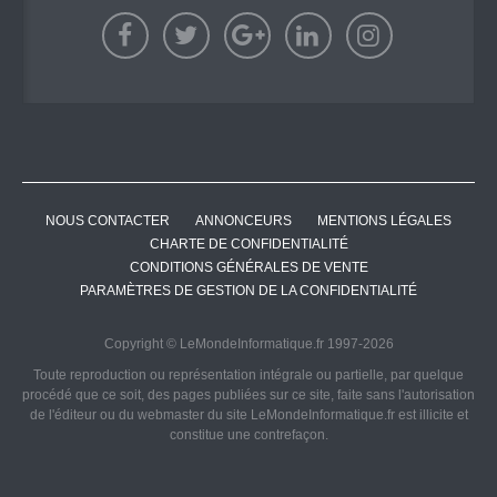
NOUS CONTACTER
ANNONCEURS
MENTIONS LÉGALES
CHARTE DE CONFIDENTIALITÉ
CONDITIONS GÉNÉRALES DE VENTE
PARAMÈTRES DE GESTION DE LA CONFIDENTIALITÉ
Copyright © LeMondeInformatique.fr 1997-2026
Toute reproduction ou représentation intégrale ou partielle, par quelque
procédé que ce soit, des pages publiées sur ce site, faite sans l'autorisation
de l'éditeur ou du webmaster du site LeMondeInformatique.fr est illicite et
constitue une contrefaçon.