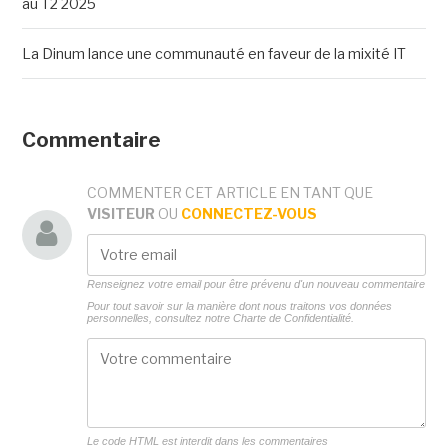
au T2 2025
La Dinum lance une communauté en faveur de la mixité IT
Commentaire
COMMENTER CET ARTICLE EN TANT QUE
VISITEUR
OU
CONNECTEZ-VOUS
Renseignez votre email pour être prévenu d'un nouveau commentaire
Pour tout savoir sur la manière dont nous traitons vos données
personnelles, consultez notre
Charte de Confidentialité.
Le code HTML est interdit dans les commentaires