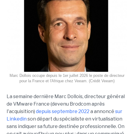
Marc Dollois occupe depuis le 1er juillet 2026 le poste de directeur
pour la France et l'Afrique chez Veeam. (Crédit Veeam)
La semaine dernière Marc Dollois, directeur général
de VMware France (devenu Brodcom après
l'acquisition)
depuis septembre 2022
a annoncé
sur
Linkedin
son départ du spécialiste en virtualisation
sans indiquer sa future destinée professionnelle. On
en sait aujourd’hui un peu plus : dans un communiqué,