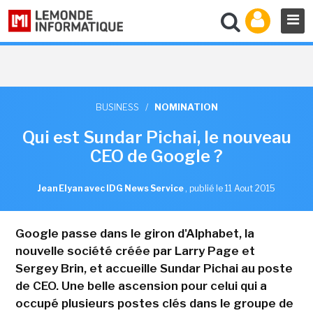
BUSINESS
/
NOMINATION
Qui est Sundar Pichai, le nouveau
CEO de Google ?
Jean Elyan avec IDG News Service
,
publié le 11 Aout 2015
Google passe dans le giron d'Alphabet, la
nouvelle société créée par Larry Page et
Sergey Brin, et accueille Sundar Pichai au poste
de CEO. Une belle ascension pour celui qui a
occupé plusieurs postes clés dans le groupe de