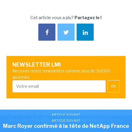
Cet article vous a plu?
Partagez le !
NEWSLETTER LMI
Recevez notre newsletter comme plus de 50000
abonnés
OK
ARTICLE SUIVANT
Commentaire
Romain Passilly prend la direction de Visma
ARTICLE SUIVANT
ARTICLE SUIVANT
Mehdi Houas nommé président de Numeum
Marc Royer confirmé à la tête de NetApp France
France