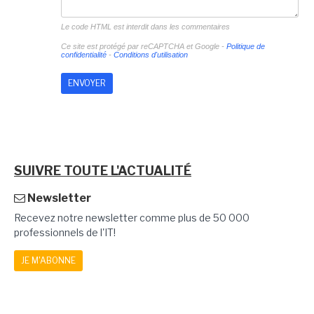
Le code HTML est interdit dans les commentaires
Ce site est protégé par reCAPTCHA et Google -
Politique de
confidentialité
-
Conditions d'utilisation
SUIVRE TOUTE L'ACTUALITÉ
Newsletter
Recevez notre newsletter comme plus de 50 000
professionnels de l'IT!
JE M'ABONNE