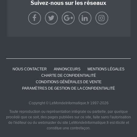
Suivez-nous sur les réseaux
NOUS CONTACTER
ANNONCEURS
MENTIONS LÉGALES
CHARTE DE CONFIDENTIALITÉ
CONDITIONS GÉNÉRALES DE VENTE
PARAMÈTRES DE GESTION DE LA CONFIDENTIALITÉ
Copyright © LeMondeInformatique.fr 1997-2026
Toute reproduction ou représentation intégrale ou partielle, par quelque
procédé que ce soit, des pages publiées sur ce site, faite sans l'autorisation
de l'éditeur ou du webmaster du site LeMondeInformatique.fr est illicite et
constitue une contrefaçon.