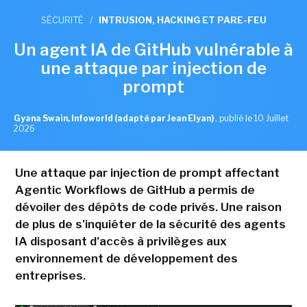
SÉCURITÉ
/
INTRUSION, HACKING ET PARE-FEU
Un agent IA de GitHub vulnérable à
une attaque par injection de
prompt
Gyana Swain, Infoworld (adapté par Jean Elyan)
,
publié le 10 Juillet
2026
Une attaque par injection de prompt affectant
Agentic Workflows de GitHub a permis de
dévoiler des dépôts de code privés. Une raison
de plus de s'inquiéter de la sécurité des agents
IA disposant d'accès à privilèges aux
environnement de développement des
entreprises.