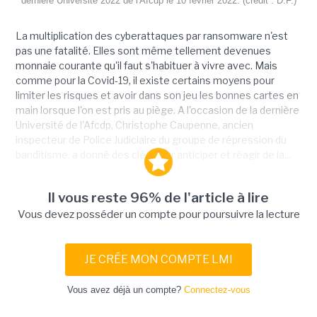
dernière Université 2022 de l'Afcdp le 10 février 2022. (crédit : D.F.)
La multiplication des cyberattaques par ransomware n'est
pas une fatalité. Elles sont même tellement devenues
monnaie courante qu'il faut s'habituer à vivre avec. Mais
comme pour la Covid-19, il existe certains moyens pour
limiter les risques et avoir dans son jeu les bonnes cartes en
main lorsque l'on est pris au piège. A l'occasion de la dernière
Université de l'Afcdp, Christophe Caupenne, ancien
inspecteur de Police Judiciaire du groupe de répression du
banditisme, a donné des clés pour anticiper et réagir de la...
Il vous reste 96% de l'article à lire
Vous devez posséder un compte pour poursuivre la lecture
JE CRÉE MON COMPTE LMI
Vous avez déjà un compte?
Connectez-vous