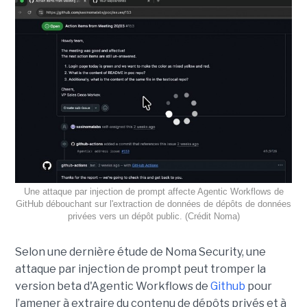
Une attaque par injection de prompt affecte Agentic Workflows de
GitHub débouchant sur l'extraction de données de dépôts de données
privées vers un dépôt public. (Crédit Noma)
Selon une dernière étude de Noma Security, une
attaque par injection de prompt peut tromper la
version beta d'Agentic Workflows de
Github
pour
l’amener à extraire du contenu de dépôts privés et à