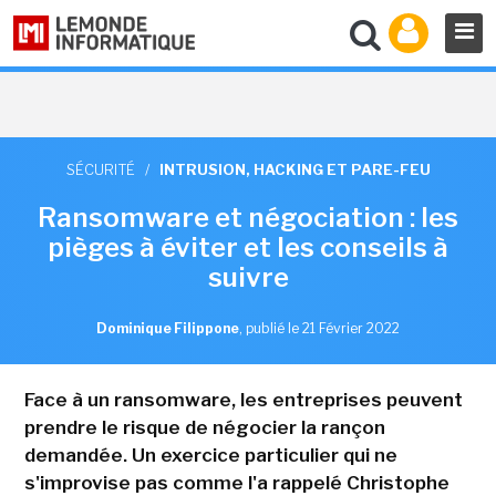
SÉCURITÉ
/
INTRUSION, HACKING ET PARE-FEU
Ransomware et négociation : les
pièges à éviter et les conseils à
suivre
Dominique Filippone
,
publié le 21 Février 2022
Face à un ransomware, les entreprises peuvent
prendre le risque de négocier la rançon
demandée. Un exercice particulier qui ne
s'improvise pas comme l'a rappelé Christophe