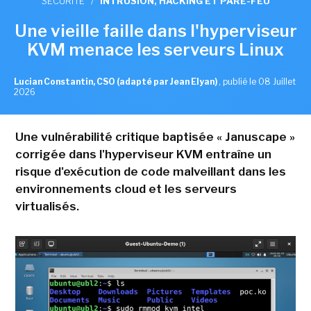
SÉCURITÉ
/
INTRUSION, HACKING ET PARE-FEU
Une vieille faille dans l'hyperviseur
KVM menace les serveurs Linux
Lucian Constantin, CSO (adapté par Jean Elyan)
,
publié le 08 Juillet
2026
Une vulnérabilité critique baptisée « Januscape »
corrigée dans l'hyperviseur KVM entraîne un
risque d'exécution de code malveillant dans les
environnements cloud et les serveurs
virtualisés.