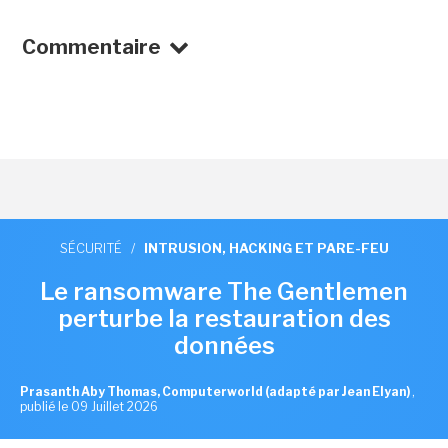
Commentaire
SÉCURITÉ
/
INTRUSION, HACKING ET PARE-FEU
Le ransomware The Gentlemen
perturbe la restauration des
données
Prasanth Aby Thomas, Computerworld (adapté par Jean Elyan)
,
publié le 09 Juillet 2026