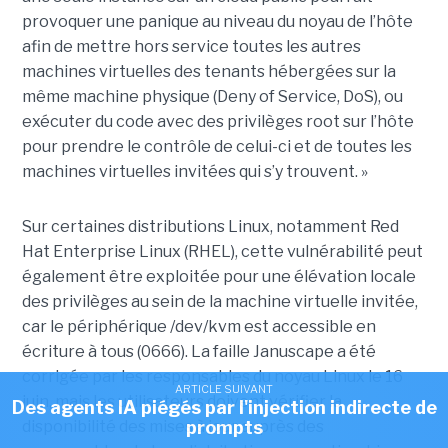
provoquer une panique au niveau du noyau de l’hôte
afin de mettre hors service toutes les autres
machines virtuelles des tenants hébergées sur la
même machine physique (Deny of Service, DoS), ou
exécuter du code avec des privilèges root sur l’hôte
pour prendre le contrôle de celui-ci et de toutes les
machines virtuelles invitées qui s’y trouvent. »
Sur certaines distributions Linux, notamment Red
Hat Enterprise Linux (RHEL), cette vulnérabilité peut
également être exploitée pour une élévation locale
des privilèges au sein de la machine virtuelle invitée,
car le périphérique /dev/kvm est accessible en
écriture à tous (0666). La faille Januscape a été
corrigée par les responsables du noyau Linux le 16
ARTICLE SUIVANT
juin, mais les utilisateurs doivent vérifier la
Des agents IA piégés par l'injection indirecte de
disponibilité des mises à jour auprès des
prompts