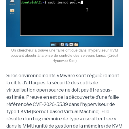
Un chercheur a trouvé une faille critique dans l'hyperviseur KVM
pouvant aboutir à la prise de contrôle des serveurs Linux. (Crédit
Hyunwoo Kim)
Si les environnements VMware sont régulièrement
la cible d’attaques, la sécurité des outils de
virtualisation open source ne doit pas être sous-
estimée. Preuve en est de la découverte d’une faille
référencée CVE-2026-5539 dans l’hyperviseur de
type 1 KVM (Kernel-based Virtual Machine). Elle
résulte d’un bug mémoire de type « use after free »
dans le MMU (unité de gestion de la mémoire) de KVM