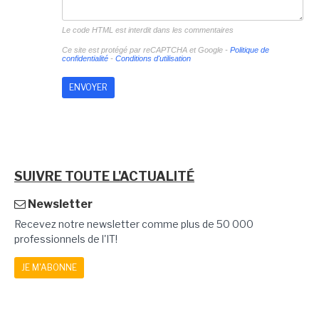
Le code HTML est interdit dans les commentaires
Ce site est protégé par reCAPTCHA et Google -
Politique de
confidentialité
-
Conditions d'utilisation
SUIVRE TOUTE L'ACTUALITÉ
Newsletter
Recevez notre newsletter comme plus de 50 000
professionnels de l'IT!
JE M'ABONNE