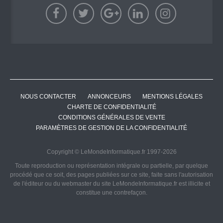
NOUS CONTACTER
ANNONCEURS
MENTIONS LÉGALES
CHARTE DE CONFIDENTIALITÉ
CONDITIONS GÉNÉRALES DE VENTE
PARAMÈTRES DE GESTION DE LA CONFIDENTIALITÉ
Copyright © LeMondeInformatique.fr 1997-2026
Toute reproduction ou représentation intégrale ou partielle, par quelque
procédé que ce soit, des pages publiées sur ce site, faite sans l'autorisation
de l'éditeur ou du webmaster du site LeMondeInformatique.fr est illicite et
constitue une contrefaçon.