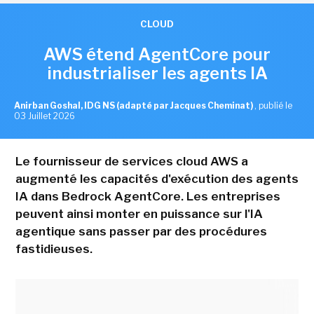
CLOUD
AWS étend AgentCore pour
industrialiser les agents IA
Anirban Goshal, IDG NS (adapté par Jacques Cheminat)
,
publié le
03 Juillet 2026
Le fournisseur de services cloud AWS a
augmenté les capacités d'exécution des agents
IA dans Bedrock AgentCore. Les entreprises
peuvent ainsi monter en puissance sur l'IA
agentique sans passer par des procédures
fastidieuses.