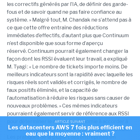
les correctifs générés par l’IA, de définir des garde-
fous et de savoir quand ne pas faire confiance au
système. »
Malgré tout, M. Chandak ne s’attend pas à
ce que cette offre entraîne des réductions
immédiates d’effectifs, d’autant plus que Continuum
n’est disponible que sous forme d’aperçu
réservé.
Continuum pourrait également changer la
façon dont les RSSI évaluent leur travail, a expliqué
M. Tyagi : « Le nombre de tickets importe moins. De
meilleurs indicateurs sont la rapidité avec laquelle les
risques réels sont validés et corrigés, le nombre de
faux positifs éliminés, et la capacité de
l’automatisation à réduire les risques sans causer de
nouveaux problèmes. »
Ces mêmes indicateurs
pourraient également servir de référence aux RSSI
pour déterminer le degré d’autonomie à accorder à
ARTICLE SUIVANT
Les datacenters AWS 7 fois plus efficient en
des outils tels que Continuum, a déclaré M. Chandak.
eau que la moyenne : vraiment ?
Les pratiques de la plupart des entreprises en