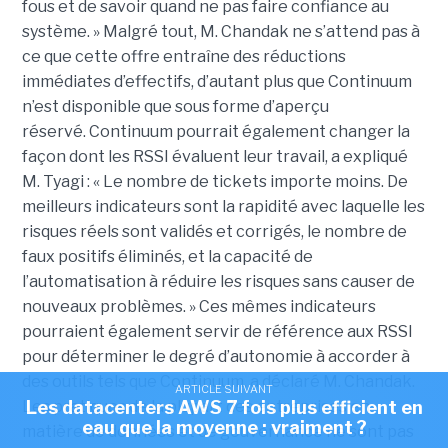
fous et de savoir quand ne pas faire confiance au
système. »
Malgré tout, M. Chandak ne s’attend pas à
ce que cette offre entraîne des réductions
immédiates d’effectifs, d’autant plus que Continuum
n’est disponible que sous forme d’aperçu
réservé.
Continuum pourrait également changer la
façon dont les RSSI évaluent leur travail, a expliqué
M. Tyagi : « Le nombre de tickets importe moins. De
meilleurs indicateurs sont la rapidité avec laquelle les
risques réels sont validés et corrigés, le nombre de
faux positifs éliminés, et la capacité de
l’automatisation à réduire les risques sans causer de
nouveaux problèmes. »
Ces mêmes indicateurs
pourraient également servir de référence aux RSSI
pour déterminer le degré d’autonomie à accorder à
des outils tels que Continuum, a déclaré M. Chandak.
ARTICLE SUIVANT
Les pratiques de la plupart des entreprises en
Les datacenters AWS 7 fois plus efficient en
eau que la moyenne : vraiment ?
matière de données et de gouvernance ne sont pas