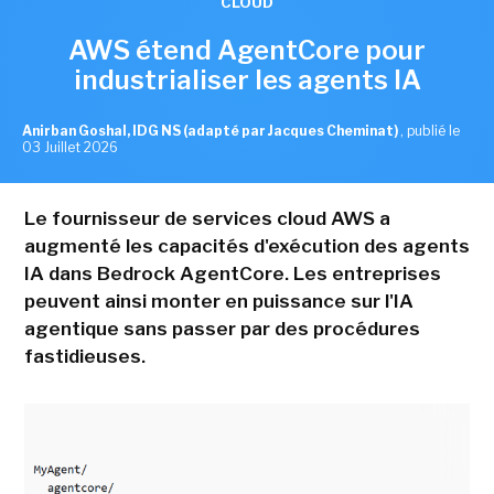
CLOUD
AWS étend AgentCore pour
industrialiser les agents IA
Anirban Goshal, IDG NS (adapté par Jacques Cheminat)
,
publié le
03 Juillet 2026
Le fournisseur de services cloud AWS a
augmenté les capacités d'exécution des agents
IA dans Bedrock AgentCore. Les entreprises
peuvent ainsi monter en puissance sur l'IA
agentique sans passer par des procédures
fastidieuses.