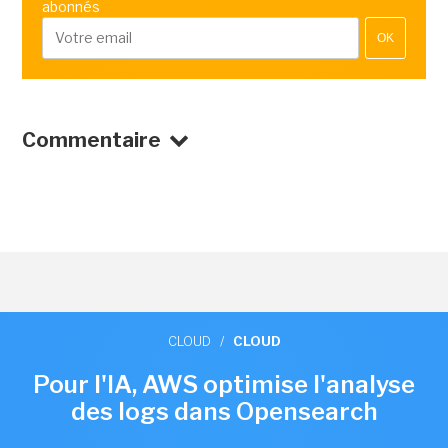
abonnés
OK
Commentaire
CLOUD
/
CLOUD
Pour l'IA, AWS optimise l'analyse
des logs dans Opensearch