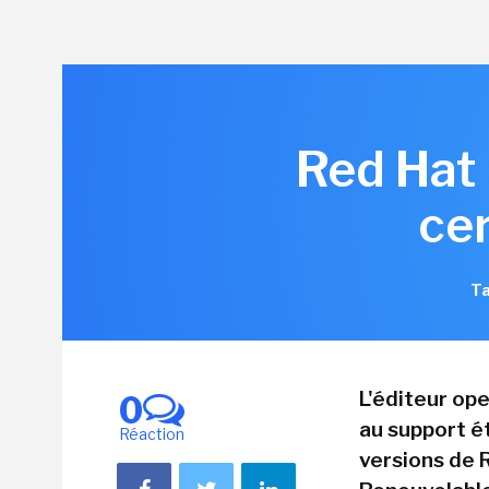
Red Hat 
ce
Ta
L'éditeur op
0
au support é
Réaction
versions de R