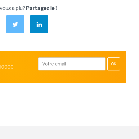
 vous a plu?
Partagez le !
OK
 50000