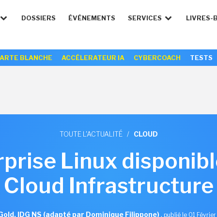
DOSSIERS
ÉVÉNEMENTS
SERVICES
LIVRES-
ARTE BLANCHE
ACCÉLERATEUR IA
CYBERCOACH
TESTS
TOUTE L'ACTUALITÉ
/
CLOUD
prise Linux disponib
Cloud Infrastructure
Gold, IDG NS (adapté par Dominique Filippone)
,
publié le 01 Févrie