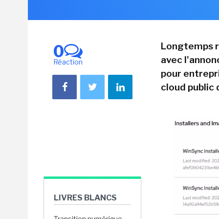
Longtemps ri
0
avec l'annon
Réaction
pour entrepr
cloud public 
LIVRES BLANCS
Transition numérique