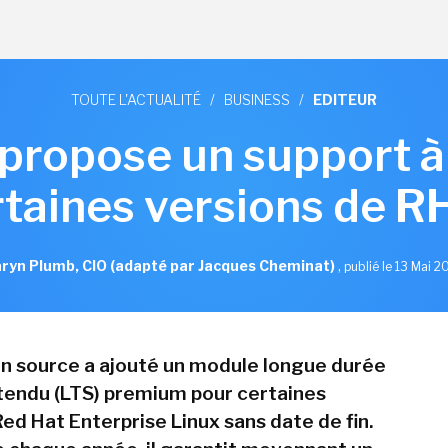
TOUTE L'ACTUALITÉ
/
BUSINESS
/
EDITEUR
propose un support à
rtaines versions de R
ryn Plumb, CIO (adapté par Jacques Cheminat)
,
publié le 13 Mai 2
en source a ajouté un module longue durée
tendu (LTS) premium pour certaines
ed Hat Enterprise Linux sans date de fin.