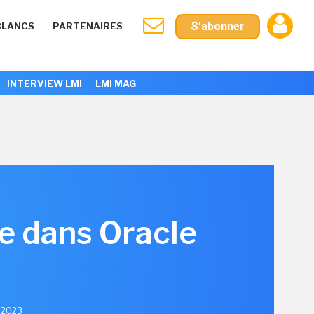
S'abonner
BLANCS
PARTENAIRES
INTERVIEW LMI
LMI MAG
le dans Oracle
r 2023