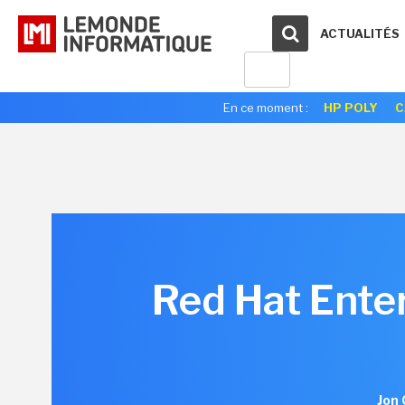
ACTUALITÉS
En ce moment :
HP POLY
C
Red Hat Enter
Jon 