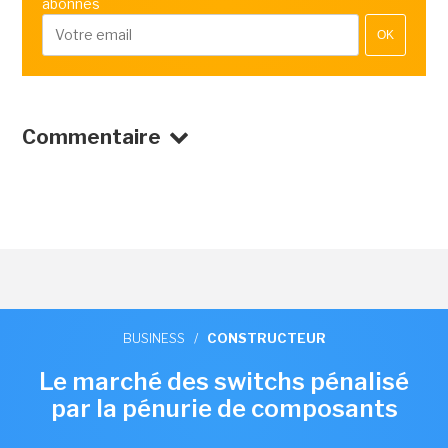
abonnés
OK
Commentaire
BUSINESS
/
CONSTRUCTEUR
Le marché des switchs pénalisé
par la pénurie de composants