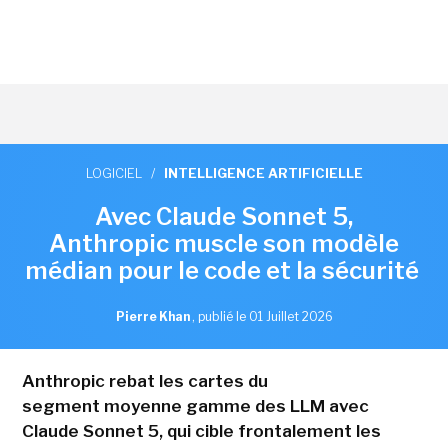
LOGICIEL
/
INTELLIGENCE ARTIFICIELLE
Avec Claude Sonnet 5,
Anthropic muscle son modèle
médian pour le code et la sécurité
Pierre Khan
,
publié le 01 Juillet 2026
Anthropic rebat les cartes du
segment moyenne gamme des LLM avec
Claude Sonnet 5, qui cible frontalement les