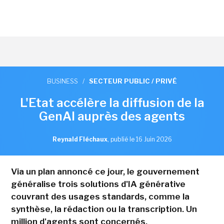
BUSINESS
/
SECTEUR PUBLIC / PRIVÉ
L'Etat accélère la diffusion de la
GenAI auprès des agents
Reynald Fléchaux
,
publié le 16 Juin 2026
Via un plan annoncé ce jour, le gouvernement
généralise trois solutions d'IA générative
couvrant des usages standards, comme la
synthèse, la rédaction ou la transcription. Un
million d'agents sont concernés.