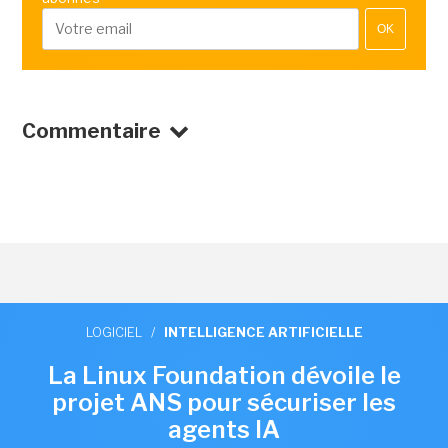
OK
Commentaire
LOGICIEL
/
INTELLIGENCE ARTIFICIELLE
La Linux Foundation dévoile le
projet ANS pour sécuriser les
agents IA