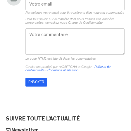
Renseignez votre email pour être prévenu d'un nouveau commentaire
Pour tout savoir sur la manière dont nous traitons vos données
personnelles, consultez notre
Charte de Confidentialité.
Le code HTML est interdit dans les commentaires
Ce site est protégé par reCAPTCHA et Google -
Politique de
confidentialité
-
Conditions d'utilisation
SUIVRE TOUTE L'ACTUALITÉ
Newsletter