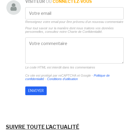
VISITEUR
OU
CONNECTEZ-VOUS
Renseignez votre email pour être prévenu d'un nouveau commentaire
Pour tout savoir sur la manière dont nous traitons vos données
personnelles, consultez notre
Charte de Confidentialité.
Le code HTML est interdit dans les commentaires
Ce site est protégé par reCAPTCHA et Google -
Politique de
confidentialité
-
Conditions d'utilisation
SUIVRE TOUTE L'ACTUALITÉ