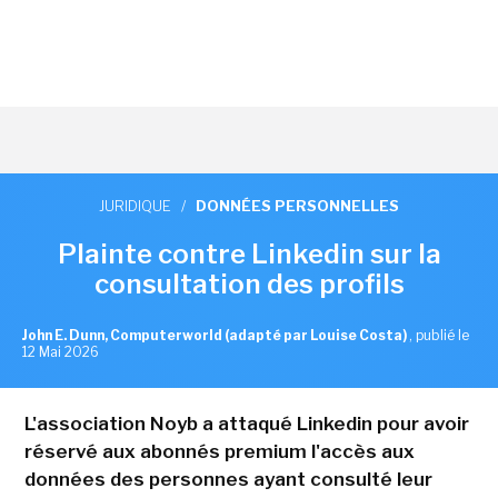
JURIDIQUE
/
DONNÉES PERSONNELLES
Plainte contre Linkedin sur la
consultation des profils
John E. Dunn, Computerworld (adapté par Louise Costa)
,
publié le
12 Mai 2026
L'association Noyb a attaqué Linkedin pour avoir
réservé aux abonnés premium l'accès aux
données des personnes ayant consulté leur