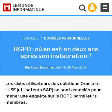
JURIDIQUE
/
DONNÉES PERSONNELLES
RGPD : où en est-on deux ans
après son instauration ?
Bertrand Lemaire
,
publié le 26 Mars 2020
Les clubs utilisateurs des solutions Oracle et
l'USF (utilisateurs SAP) se sont associés pour
mener une enquête sur le RGPD parmi leurs
membres.