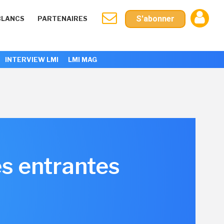
S'abonner
BLANCS
PARTENAIRES
INTERVIEW LMI
LMI MAG
es entrantes