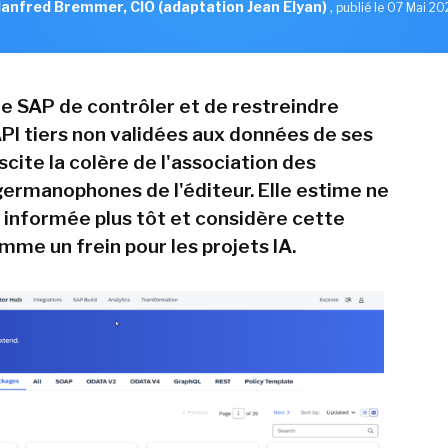
anfred Bremmer, CIO (adaptation Jean Elyan)
,
publié le 07 Mai 2
de SAP de contrôler et de restreindre
API tiers non validées aux données de ses
cite la colère de l'association des
 germanophones de l'éditeur. Elle estime ne
é informée plus tôt et considère cette
mme un frein pour les projets IA.