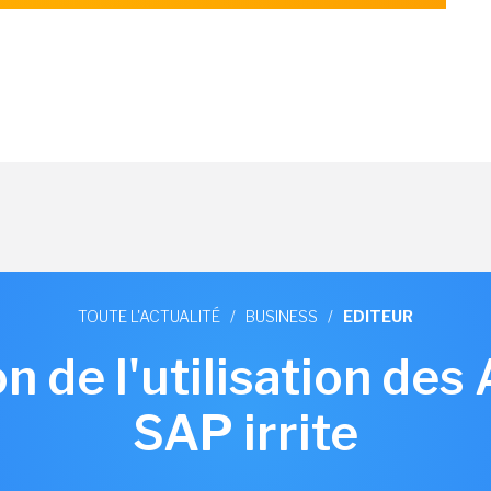
TOUTE L'ACTUALITÉ
/
BUSINESS
/
EDITEUR
on de l'utilisation des 
SAP irrite