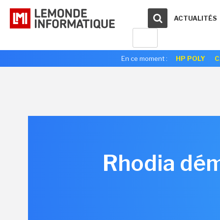
ACTUALITÉS
En ce moment :
HP POLY
C
Rhodia déma