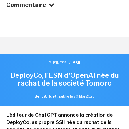
Commentaire
BUSINESS
/
SSII
DeployCo, l'ESN d'OpenAI née du
rachat de la société Tomoro
Benoît Huet
,
publié le 20 Mai 2026
L'éditeur de ChatGPT annonce la création de
DeployCo, sa propre SSII née du rachat de la