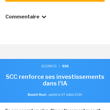
Commentaire
BUSINESS
/
SSII
SCC renforce ses investissements
dans l'IA
Benoît Huet
,
publié le 07 Juillet 2026