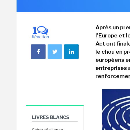
Après un pre
1
l'Europe et 
Réaction
Act ont fina
le chou en p
européens en
entreprises 
renforcement
LIVRES BLANCS
Cyber-résilience