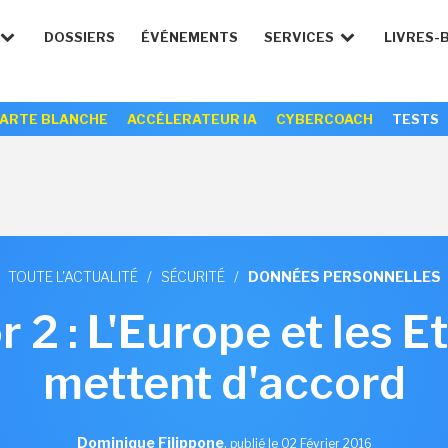
DOSSIERS
ÉVÉNEMENTS
SERVICES
LIVRES-
ARTE BLANCHE
ACCÉLERATEUR IA
CYBERCOACH
TESTS
TOUTE L'ACTUALITÉ
/
SÉCURITÉ
/
DONNÉES PERSONNELLES
 2 : L'Europe et les E
mettent d'accord
Dominique Filippone
,
publié le 02 Février 2016