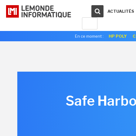
ACTUALITÉS
En ce moment :
HP POLY
C
Safe Harbor