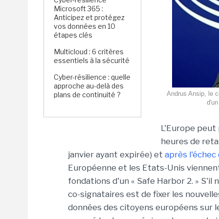
Microsoft 365 :
Anticipez et protégez
vos données en 10
étapes clés
Multicloud : 6 critères
essentiels à la sécurité
Cyber-résilience : quelle
approche au-delà des
Andrus Ansip, le 
plans de continuité ?
d'un
L'Europe peut
heures de retar
janvier ayant expirée) et
après l'échec
Européenne et les Etats-Unis viennent
fondations d'un « Safe Harbor 2. » S'il
co-signataires est de fixer les nouvelle
données des citoyens européens sur le