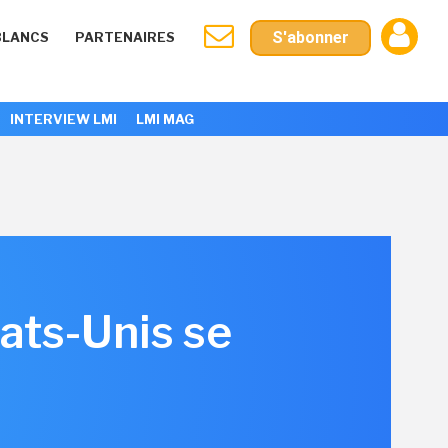
S'abonner
BLANCS
PARTENAIRES
INTERVIEW LMI
LMI MAG
tats-Unis se