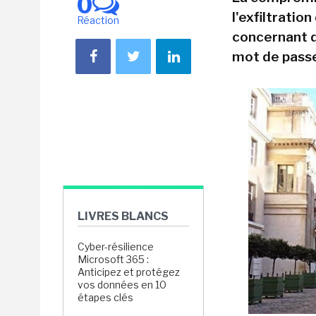
0
l'exfiltratio
Réaction
concernant d
mot de passe
LIVRES BLANCS
Cyber-résilience
Microsoft 365 :
Anticipez et protégez
vos données en 10
étapes clés