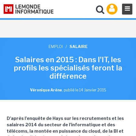
EMPLOI
/
SALAIRE
Salaires en 2015 : Dans l'IT, les
profils les spécialisés feront la
différence
Véronique Arène
,
publié le 14 Janvier 2015
D'après l'enquête de Hays sur les recrutements et les
salaires 2014 du secteur de l'informatique et des
télécoms, la montée en puissance du cloud, de la BI et