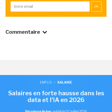
OK
Commentaire
EMPLOI
/
SALAIRE
Salaires en forte hausse dans les
data et l'IA en 2026
Véronique Arène
,
publié le 07 Juillet 2026