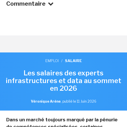
Commentaire
EMPLOI
/
SALAIRE
Les salaires des experts
infrastructures et data au sommet
en 2026
Véronique Arène
,
publié le 11 Juin 2026
Dans un marché toujours marqué par la pénurie
de compétences spécialisées, certaines