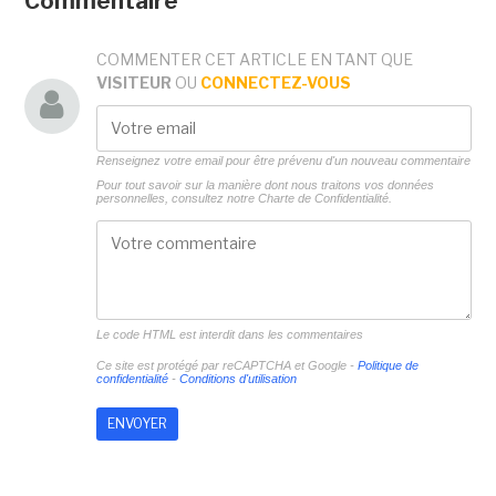
Commentaire
COMMENTER CET ARTICLE EN TANT QUE
VISITEUR
OU
CONNECTEZ-VOUS
Renseignez votre email pour être prévenu d'un nouveau commentaire
Pour tout savoir sur la manière dont nous traitons vos données
personnelles, consultez notre
Charte de Confidentialité.
Le code HTML est interdit dans les commentaires
Ce site est protégé par reCAPTCHA et Google -
Politique de
confidentialité
-
Conditions d'utilisation