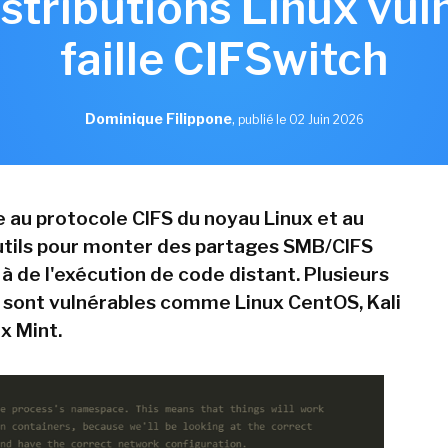
stributions Linux vul
faille CIFSwitch
Dominique Filippone
,
publié le 02 Juin 2026
ée au protocole CIFS du noyau Linux et au
utils pour monter des partages SMB/CIFS
 à de l'exécution de code distant. Plusieurs
s sont vulnérables comme Linux CentOS, Kali
ux Mint.