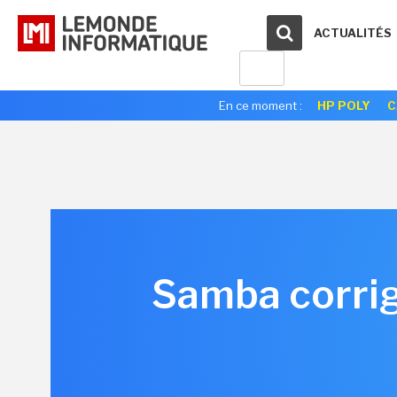
ACTUALITÉS
En ce moment :
HP POLY
C
Samba corrige