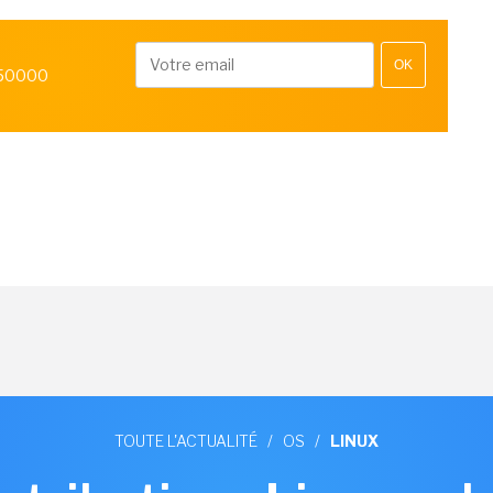
OK
 50000
TOUTE L'ACTUALITÉ
/
OS
/
LINUX