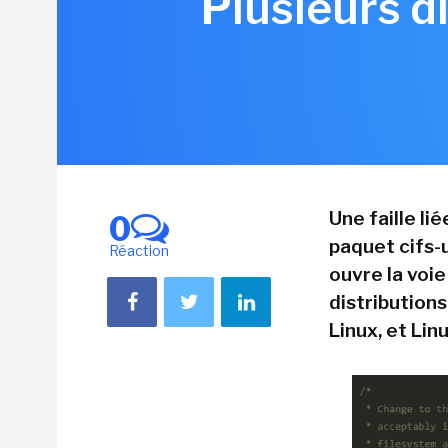
Plusieurs di
Une faille li
0
paquet cifs-
Réaction
ouvre la voie
distribution
Linux, et Lin