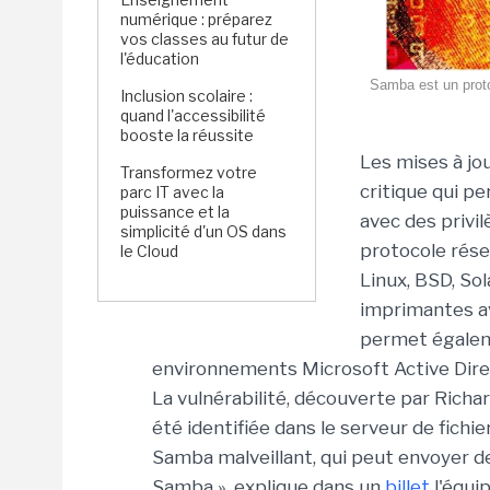
numérique : préparez
vos classes au futur de
l'éducation
Samba est un proto
Inclusion scolaire :
quand l'accessibilité
booste la réussite
Les mises à jo
Transformez votre
critique qui p
parc IT avec la
puissance et la
avec des privi
simplicité d'un OS dans
protocole rés
le Cloud
Linux, BSD, Sol
imprimantes a
permet égalem
environnements Microsoft Active Direc
La vulnérabilité, découverte par Richa
été identifiée dans le serveur de fichie
Samba malveillant, qui peut envoyer 
Samba », explique dans un
billet
l'équip