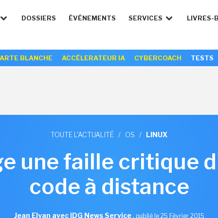
DOSSIERS
ÉVÉNEMENTS
SERVICES
LIVRES-
ARTE BLANCHE
ACCÉLERATEUR IA
CYBERCOACH
TESTS
TOUTE L'ACTUALITÉ
/
OS
/
LINUX
 une faille critique 
code à distance
Jean Elyan avec IDG News Service
,
publié le 25 Février 2015