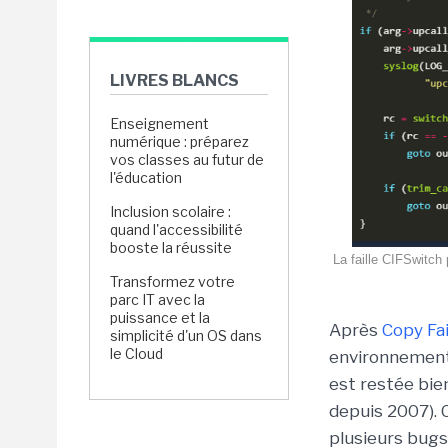
LIVRES BLANCS
Enseignement
numérique : préparez
vos classes au futur de
l'éducation
Inclusion scolaire :
quand l'accessibilité
booste la réussite
La faille CIFSwitch
Transformez votre
parc IT avec la
puissance et la
Après
Copy Fai
simplicité d'un OS dans
le Cloud
environnement
est restée bien
depuis 2007). 
plusieurs bugs 