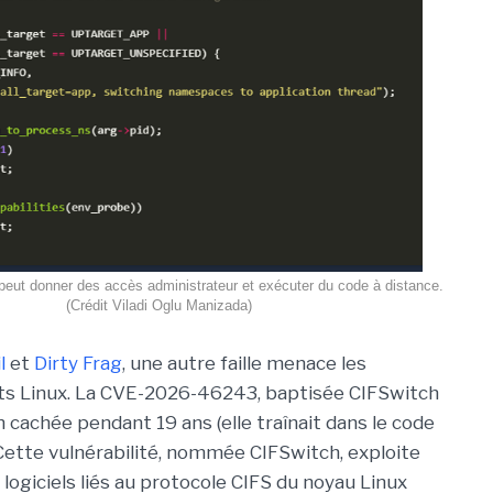
 peut donner des accès administrateur et exécuter du code à distance.
(Crédit Viladi Oglu Manizada)
l
et
Dirty Frag
, une autre faille menace les
s Linux. La CVE-2026-46243, baptisée CIFSwitch
 cachée pendant 19 ans (elle traînait dans le code
Cette vulnérabilité, nommée CIFSwitch, exploite
logiciels liés au protocole CIFS du noyau Linux