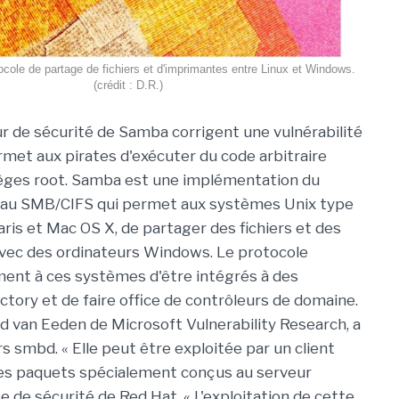
cole de partage de fichiers et d'imprimantes entre Linux et Windows.
(crédit : D.R.)
ur de sécurité de Samba corrigent une vulnérabilité
ermet aux pirates d'exécuter du code arbitraire
lèges root. Samba est une implémentation du
eau SMB/CIFS qui permet aux systèmes Unix type
aris et Mac OS X, de partager des fichiers et des
vec des ordinateurs Windows. Le protocole
ent à ces systèmes d'être intégrés à des
tory et de faire office de contrôleurs de domaine.
rd van Eeden de Microsoft Vulnerability Research, a
rs smbd. « Elle peut être exploitée par un client
des paquets spécialement conçus au serveur
e de sécurité de Red Hat. « L'exploitation de cette