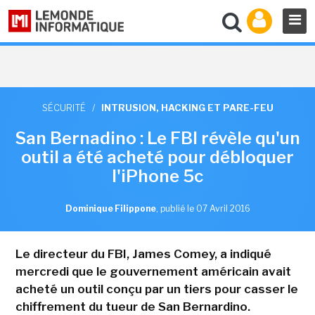
SÉCURITÉ
/
INTRUSION, HACKING ET PARE-FEU
San Bernadino : Le FBI révèle qu'un
outil a été acheté pour débloquer
l'iPhone 5c
Dominique Filippone
,
publié le 07 Avril 2016
Le directeur du FBI, James Comey, a indiqué
mercredi que le gouvernement américain avait
acheté un outil conçu par un tiers pour casser le
chiffrement du tueur de San Bernardino.