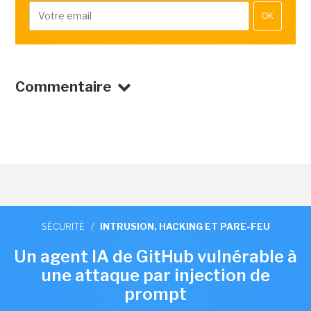
OK
Commentaire
SÉCURITÉ
/
INTRUSION, HACKING ET PARE-FEU
Un agent IA de GitHub vulnérable à
une attaque par injection de
prompt