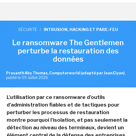
SÉCURITÉ
/
INTRUSION, HACKING ET PARE-FEU
Le ransomware The Gentlemen
perturbe la restauration des
données
Prasanth Aby Thomas, Computerworld (adapté par Jean Elyan)
,
publié le 09 Juillet 2026
L'utilisation par ce ransomware d'outils
d'administration fiables et de tactiques pour
perturber les processus de restauration
montre pourquoi l'isolation, et pas seulement la
détection au niveau des terminaux, devient un
élément central de la défense des entreprises.