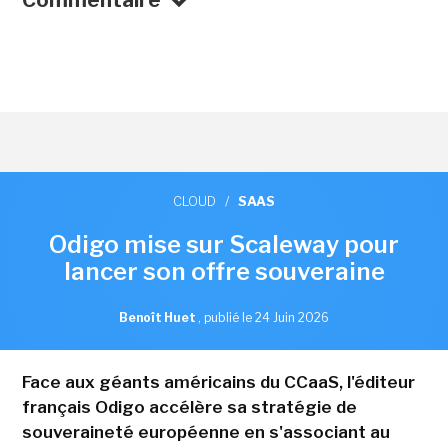
CLOUD
/
SAAS
Odigo mise sur Scaleway pour
lancer son offre souveraine
Benoît Huet
,
publié le 24 Juin 2026
Face aux géants américains du CCaaS, l'éditeur
français Odigo accélère sa stratégie de
souveraineté européenne en s'associant au