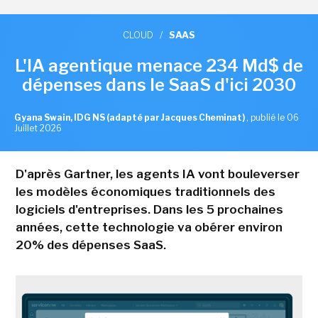
CLOUD
/
SAAS
L'IA agentique menace 234 Md$ de
dépenses dans le SaaS d'ici 2030
Gyana Swain, IDG NS (adapté par Jacques Cheminat)
,
publié le 06
Juillet 2026
D'après Gartner, les agents IA vont bouleverser
les modèles économiques traditionnels des
logiciels d'entreprises. Dans les 5 prochaines
années, cette technologie va obérer environ
20% des dépenses SaaS.