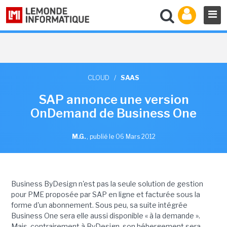
CLOUD
/
SAAS
SAP annonce une version
OnDemand de Business One
M.G.
,
publié le 06 Mars 2012
Business ByDesign n'est pas la seule solution de gestion
pour PME proposée par SAP en ligne et facturée sous la
forme d'un abonnement. Sous peu, sa suite intégrée
Business One sera elle aussi disponible « à la demande ».
Mais, contrairement à ByDesign, son hébergement sera