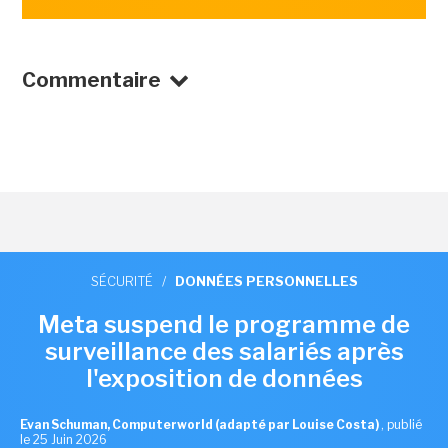
Commentaire
SÉCURITÉ
/
DONNÉES PERSONNELLES
Meta suspend le programme de
surveillance des salariés après
l'exposition de données
Evan Schuman, Computerworld (adapté par Louise Costa)
,
publié
le 25 Juin 2026