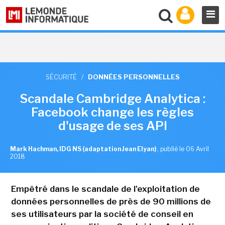
SÉCURITÉ
/
DONNÉES PERSONNELLES
Scandale Cambridge Analytica :
Facebook change les règles
d'usage de ses API
Mark Hachman, IDG NS (adaptation Jean Elyan)
,
publié le 06 Avril
2018
Empêtré dans le scandale de l'exploitation de
données personnelles de près de 90 millions de
ses utilisateurs par la société de conseil en