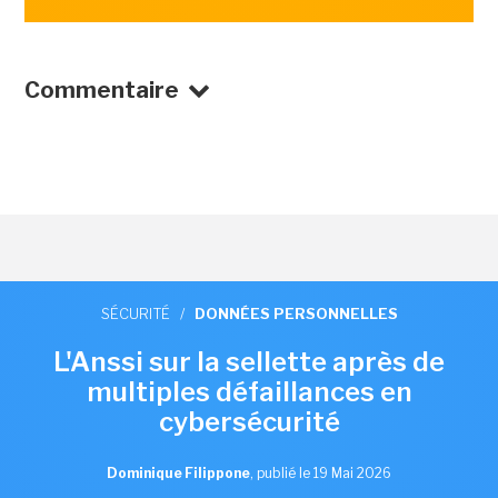
Commentaire
SÉCURITÉ
/
DONNÉES PERSONNELLES
L'Anssi sur la sellette après de
multiples défaillances en
cybersécurité
Dominique Filippone
,
publié le 19 Mai 2026