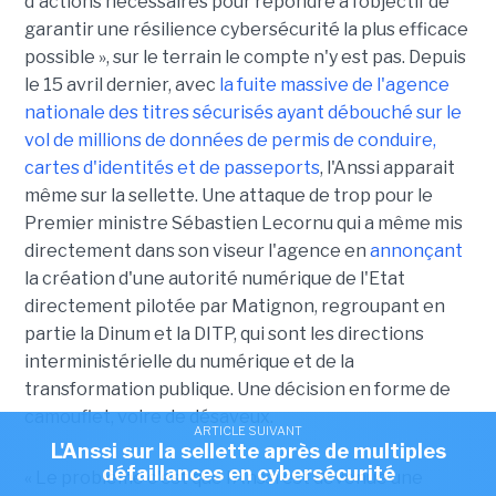
d'actions nécessaires pour répondre à l’objectif de
garantir une résilience cybersécurité la plus efficace
possible », sur le terrain le compte n'y est pas. Depuis
le 15 avril dernier, avec
la fuite massive de l'agence
nationale des titres sécurisés ayant débouché sur le
vol de millions de données de permis de conduire,
cartes d'identités et de passeports
, l'Anssi apparait
même sur la sellette. Une attaque de trop pour le
Premier ministre Sébastien Lecornu qui a même mis
directement dans son viseur l'agence en
annonçant
la création d'une autorité numérique de l'Etat
directement pilotée par Matignon, regroupant en
partie la Dinum et la DITP, qui sont les directions
interministérielle du numérique et de la
transformation publique. Une décision en forme de
camouflet, voire de désaveux.
ARTICLE SUIVANT
L'Anssi sur la sellette après de multiples
défaillances en cybersécurité
« Le problème c'est que l'Anssi est devenue une