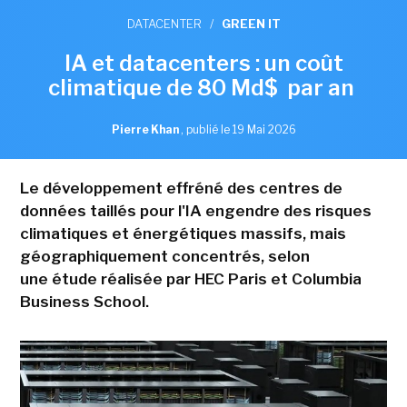
DATACENTER
/
GREEN IT
IA et datacenters : un coût
climatique de 80 Md$ par an
Pierre Khan
,
publié le 19 Mai 2026
Le développement effréné des centres de
données taillés pour l'IA engendre des risques
climatiques et énergétiques massifs, mais
géographiquement concentrés, selon
une étude réalisée par HEC Paris et Columbia
Business School.