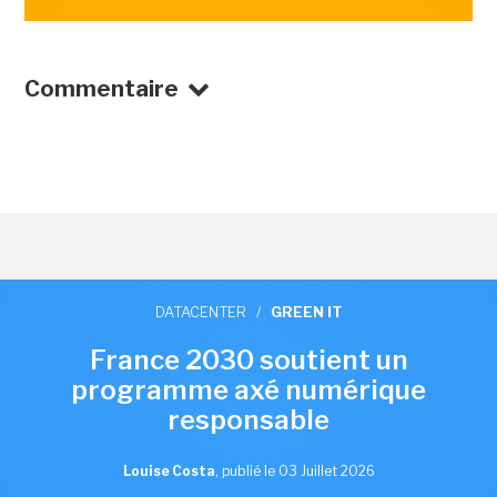
Commentaire
DATACENTER
/
GREEN IT
France 2030 soutient un
programme axé numérique
responsable
Louise Costa
,
publié le 03 Juillet 2026