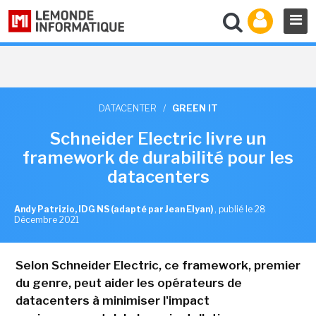
DATACENTER
/
GREEN IT
Schneider Electric livre un
framework de durabilité pour les
datacenters
Andy Patrizio, IDG NS (adapté par Jean Elyan)
,
publié le 28
Décembre 2021
Selon Schneider Electric, ce framework, premier
du genre, peut aider les opérateurs de
datacenters à minimiser l'impact