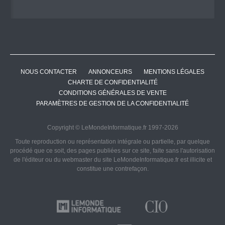
NOUS CONTACTER
ANNONCEURS
MENTIONS LÉGALES
CHARTE DE CONFIDENTIALITÉ
CONDITIONS GÉNÉRALES DE VENTE
PARAMÈTRES DE GESTION DE LA CONFIDENTIALITÉ
Copyright © LeMondeInformatique.fr 1997-2026
Toute reproduction ou représentation intégrale ou partielle, par quelque
procédé que ce soit, des pages publiées sur ce site, faite sans l'autorisation
de l'éditeur ou du webmaster du site LeMondeInformatique.fr est illicite et
constitue une contrefaçon.