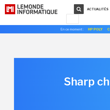
ACTUALITÉS
En ce moment :
HP POLY
C
Sharp ch