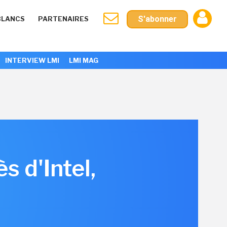
S'abonner
BLANCS
PARTENAIRES
INTERVIEW LMI
LMI MAG
 d'Intel,