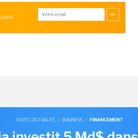
OK
 50000
TOUTE L'ACTUALITÉ
/
BUSINESS
/
FINANCEMENT
ia investit 5 Md$ dans