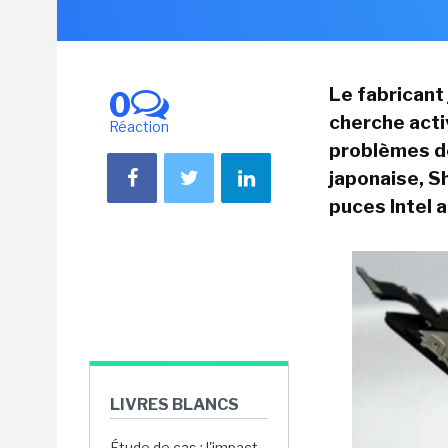
Le fabricant
0
cherche acti
Réaction
problèmes de
japonaise, Sh
puces Intel a
LIVRES BLANCS
Étude de cas : l'impact