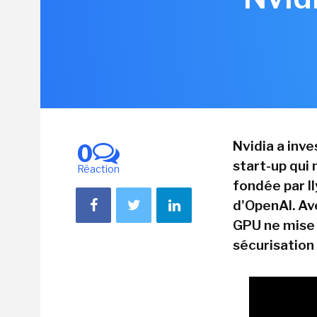
Nvidia a inv
0
start-up qui 
Réaction
fondée par Il
d'OpenAI. Av
GPU ne mise p
sécurisation 