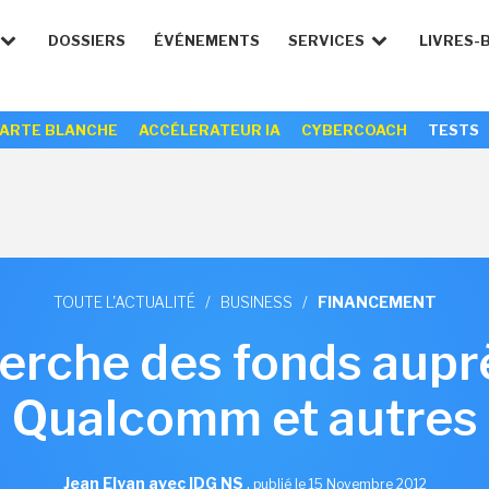
DOSSIERS
ÉVÉNEMENTS
SERVICES
LIVRES-
ARTE BLANCHE
ACCÉLERATEUR IA
CYBERCOACH
TESTS
TOUTE L'ACTUALITÉ
/
BUSINESS
/
FINANCEMENT
erche des fonds auprès
Qualcomm et autres
Jean Elyan avec IDG NS
,
publié le 15 Novembre 2012