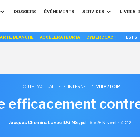
DOSSIERS
ÉVÉNEMENTS
SERVICES
LIVRES-
ARTE BLANCHE
ACCÉLERATEUR IA
CYBERCOACH
TESTS
TOUTE L'ACTUALITÉ
/
INTERNET
/
VOIP /TOIP
e efficacement contr
Jacques Cheminat avec IDG NS
,
publié le 26 Novembre 2012