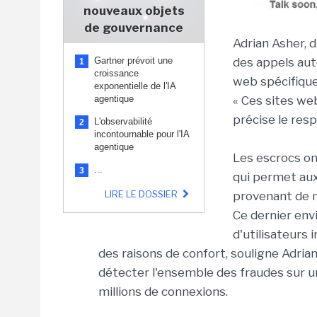
nouveaux objets
de gouvernance
Adrian Asher, 
Gartner prévoit une
des appels aut
1
croissance
web spécifiques
exponentielle de l'IA
agentique
« Ces sites we
précise le res
L'observabilité
2
incontournable pour l'IA
agentique
Les escrocs on
...
3
qui permet aux 
LIRE LE DOSSIER
provenant de n
Ce dernier envi
d'utilisateurs
des raisons de confort, souligne Adrian A
détecter l'ensemble des fraudes sur un
millions de connexions.