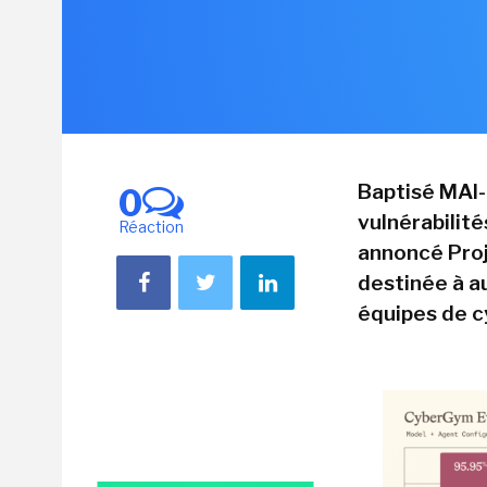
Baptisé MAI-
0
vulnérabilité
Réaction
annoncé Proj
destinée à a
équipes de c