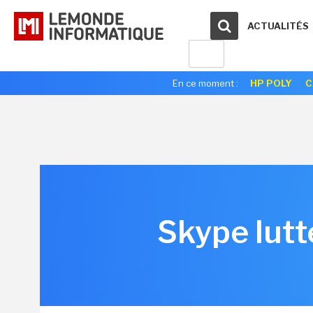
ACTUALITÉS
En ce moment :
HP POLY
C
Skype lutt