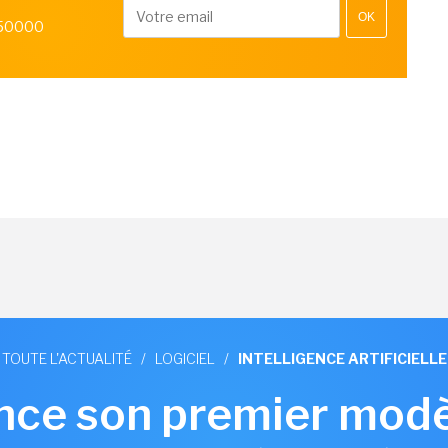
OK
 50000
TOUTE L'ACTUALITÉ
/
LOGICIEL
/
INTELLIGENCE ARTIFICIELLE
nce son premier modè