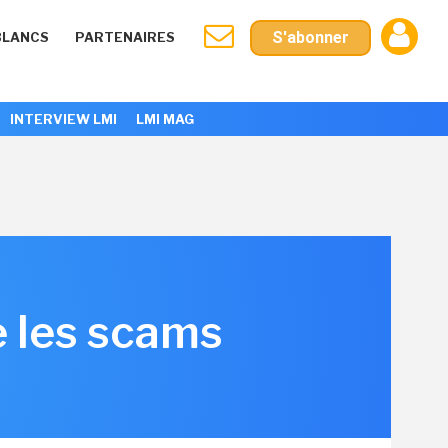
S'abonner
BLANCS
PARTENAIRES
INTERVIEW LMI
LMI MAG
e les scams