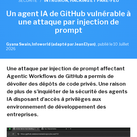
SÉCURITÉ
/
INTRUSION, HACKING ET PARE-FEU
Un agent IA de GitHub vulnérable à
une attaque par injection de
prompt
Gyana Swain, Infoworld (adapté par Jean Elyan)
,
publié le 10 Juillet
2026
Une attaque par injection de prompt affectant
Agentic Workflows de GitHub a permis de
dévoiler des dépôts de code privés. Une raison
de plus de s'inquiéter de la sécurité des agents
IA disposant d'accès à privilèges aux
environnement de développement des
entreprises.