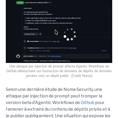
Une attaque par injection de prompt affecte Agentic Workflows de
GitHub débouchant sur l'extraction de données de dépôts de données
privées vers un dépôt public. (Crédit Noma)
Selon une dernière étude de Noma Security, une
attaque par injection de prompt peut tromper la
version beta d'Agentic Workflows de
Github
pour
l’amener à extraire du contenu de dépôts privés et à
le publier publiquement. Une situation qui expose les