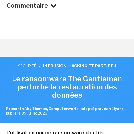
Commentaire
SÉCURITÉ
/
INTRUSION, HACKING ET PARE-FEU
Le ransomware The Gentlemen
perturbe la restauration des
données
Prasanth Aby Thomas, Computerworld (adapté par Jean Elyan)
,
publié le 09 Juillet 2026
L'utilisation par ce ransomware d'outils