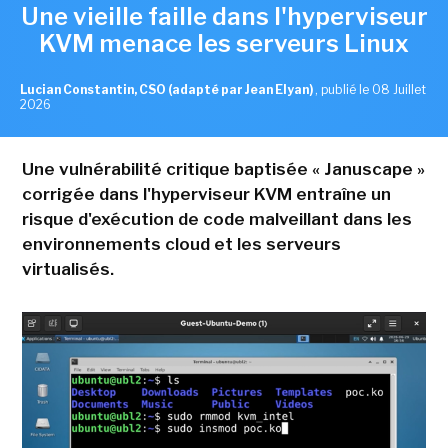
Une vieille faille dans l'hyperviseur
KVM menace les serveurs Linux
Lucian Constantin, CSO (adapté par Jean Elyan)
,
publié le 08 Juillet
2026
Une vulnérabilité critique baptisée « Januscape »
corrigée dans l'hyperviseur KVM entraîne un
risque d'exécution de code malveillant dans les
environnements cloud et les serveurs
virtualisés.