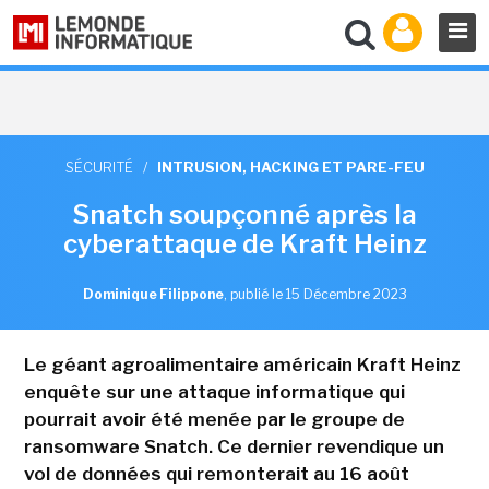
SÉCURITÉ
/
INTRUSION, HACKING ET PARE-FEU
Snatch soupçonné après la
cyberattaque de Kraft Heinz
Dominique Filippone
,
publié le 15 Décembre 2023
Le géant agroalimentaire américain Kraft Heinz
enquête sur une attaque informatique qui
pourrait avoir été menée par le groupe de
ransomware Snatch. Ce dernier revendique un
vol de données qui remonterait au 16 août