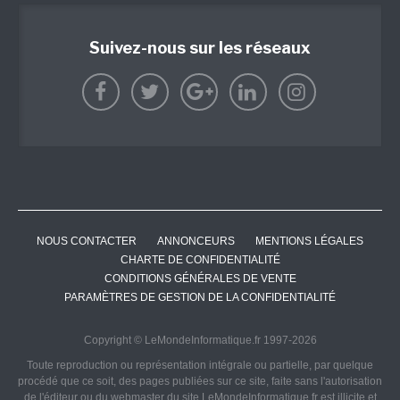
Suivez-nous sur les réseaux
NOUS CONTACTER
ANNONCEURS
MENTIONS LÉGALES
CHARTE DE CONFIDENTIALITÉ
CONDITIONS GÉNÉRALES DE VENTE
PARAMÈTRES DE GESTION DE LA CONFIDENTIALITÉ
Copyright © LeMondeInformatique.fr 1997-2026
Toute reproduction ou représentation intégrale ou partielle, par quelque
procédé que ce soit, des pages publiées sur ce site, faite sans l'autorisation
de l'éditeur ou du webmaster du site LeMondeInformatique.fr est illicite et