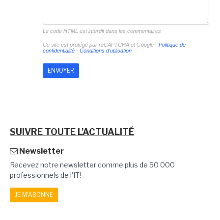
Le code HTML est interdit dans les commentaires
Ce site est protégé par reCAPTCHA et Google -
Politique de
confidentialité
-
Conditions d'utilisation
SUIVRE TOUTE L'ACTUALITÉ
Newsletter
Recevez notre newsletter comme plus de 50 000
professionnels de l'IT!
JE M'ABONNE