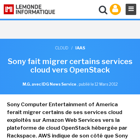
CLOUD
/
IAAS
Sony fait migrer certains services
cloud vers OpenStack
M.G. avec IDG News Service
,
publié le 12 Mars 2012
Sony Computer Entertainment of America
ferait migrer certains de ses services cloud
exploités sur Amazon Web Services vers la
plateforme de cloud OpenStack hébergée par
Rackspace. AWS indique de son côté que Sony