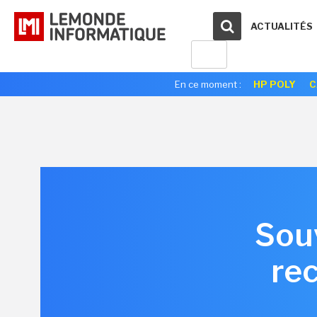
ACTUALITÉS
En ce moment :
HP POLY
C
Sou
re