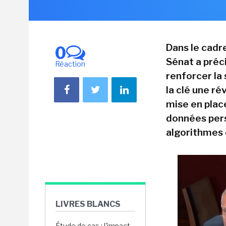
Dans le cadr
0
Sénat a préc
Réaction
renforcer la
la clé une ré
mise en plac
données pers
algorithmes 
LIVRES BLANCS
Étude de cas : l'impact