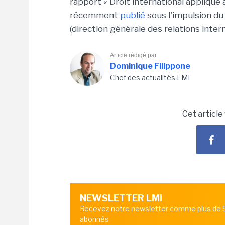
rapport « Droit international appliqué
récemment
publié
sous l'impulsion d
(direction générale des relations intern
Article rédigé par
Dominique Filippone
Chef des actualités LMI
Cet article
NEWSLETTER LMI
Recevez notre newsletter comme plus de
abonnés