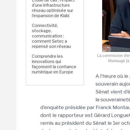
d'une infrastructure
réseau optimisée sur
l'expansion de Kiabi
Connectivité,
stockage,
communication :
comment Setec a
repensé son réseau
La commission d'en
Comprendre les
Montaugé (à g
innovations qui
façonnent la confiance
numérique en Europe
A l'heure où l
souverain aujo
Sénat vient d'
la souverainet
d'enquête présidée par Franck Montaug
dont le rapporteur est Gérard Longuet
remis au président du Sénat le 1er oct