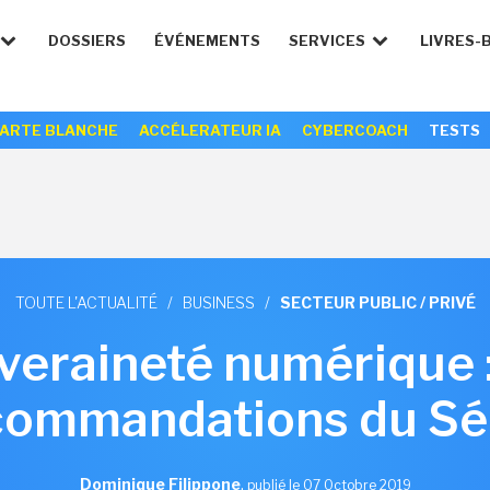
DOSSIERS
ÉVÉNEMENTS
SERVICES
LIVRES-
ARTE BLANCHE
ACCÉLERATEUR IA
CYBERCOACH
TESTS
TOUTE L'ACTUALITÉ
/
BUSINESS
/
SECTEUR PUBLIC / PRIVÉ
veraineté numérique :
commandations du Sé
Dominique Filippone
,
publié le 07 Octobre 2019