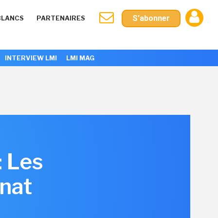
S'abonner
BLANCS
PARTENAIRES
INTERVIEW LMI
LMI MAG
 Les
nat