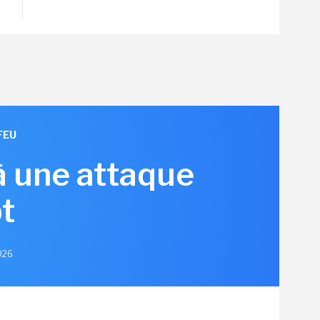
FEU
à une attaque
t
2026