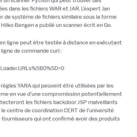
ié un scanner Python qui peut trouver des
ées dans les fichiers WAR et JAR. L’expert Jan
r de système de fichiers similaire sous la forme
te Hilko Bengen a publié un scanner écrit en Go.
en ligne peut être testée à distance en exécutant
de ligne de commande curl :
lassLoader.URLs%5B0%5D=0
 règles YARA qui peuvent être utilisées par les
stème en vue d'une compromission potentiellement
étecteront les fichiers backdoor JSP malveillants
 le centre de coordination CERT de l'université
 fournisseurs qui ont confirmé avoir des produits