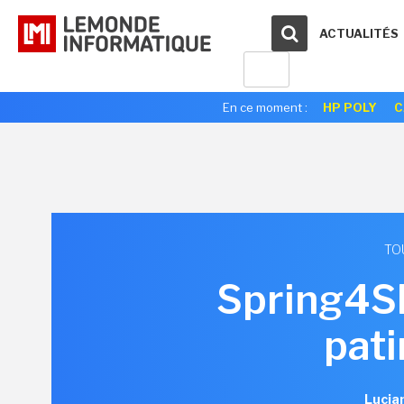
ACTUALITÉS
En ce moment :
HP POLY
C
TO
Spring4She
pati
Lucia