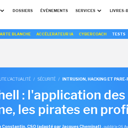
DOSSIERS
ÉVÉNEMENTS
SERVICES
LIVRES-
ARTE BLANCHE
ACCÉLERATEUR IA
CYBERCOACH
TESTS
UTE L'ACTUALITÉ
/
SÉCURITÉ
/
INTRUSION, HACKING ET PARE-
ll : l'application des
ne, les pirates en prof
n Constantin, CSO (adapté par Jacques Cheminat)
,
publié le 06 Av