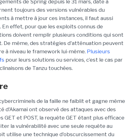
argements de Spring depuis le 31 mars, date à
cernent toujours des versions vulnérables du
ts à mettre à jour ces instances, il faut aussi
n effet, pour que les exploits connus de
tions doivent remplir plusieurs conditions qui sont
ut. De même, des stratégies d'atténuation peuvent
e à niveau le framework lui-même.
Plusieurs
fs
pour leurs solutions ou services, c’est le cas par
linaisons de Tanzu touchées.
vre
 cybercriminels de la faille ne faiblit et gagne même
ité d'Akamai ont observé des attaques avec des
tes GET et POST, la requête GET étant plus efficace
iter la vulnérabilité avec une seule requête au
loit utilise une technique d'obscurcissement du