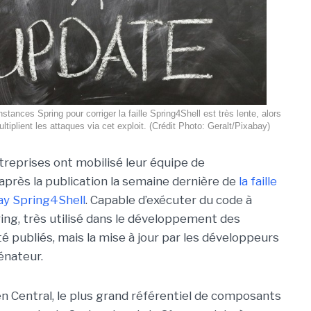
stances Spring pour corriger la faille Spring4Shell est très lente, alors
ltiplient les attaques via cet exploit. (Crédit Photo: Geralt/Pixabay)
reprises ont mobilisé leur équipe de
après la publication la semaine dernière de
la faille
ay Spring4Shell
. Capable d’exécuter du code à
ing, très utilisé dans le développement des
té publiés, mais la mise à jour par les développeurs
sénateur.
n Central, le plus grand référentiel de composants