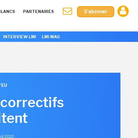
S'abonner
BLANCS
PARTENAIRES
INTERVIEW LMI
LMI MAG
FEU
 correctifs
itent
ril 2022