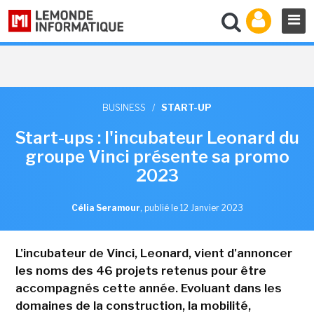
BUSINESS
/
START-UP
Start-ups : l'incubateur Leonard du
groupe Vinci présente sa promo
2023
Célia Seramour
,
publié le 12 Janvier 2023
L'incubateur de Vinci, Leonard, vient d'annoncer
les noms des 46 projets retenus pour être
accompagnés cette année. Evoluant dans les
domaines de la construction, la mobilité,