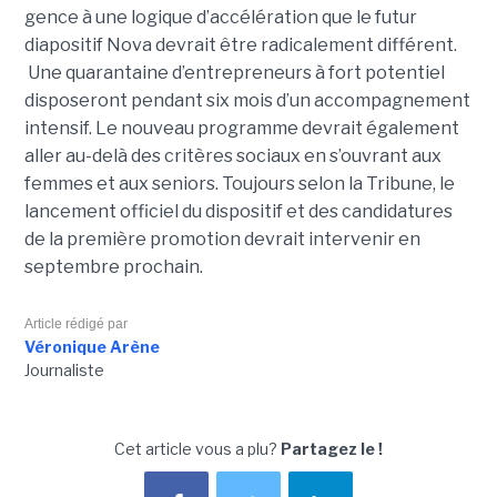
gence à une logique d’accé­lé­ra­tion que le futur
diapositif Nova devrait être radi­ca­le­ment dif­fé­rent.
Une qua­ran­taine d’entre­pre­neurs à fort poten­tiel
disposeront pen­dant six mois d’un accom­pa­gne­ment
inten­sif. Le nouveau pro­gramme devrait également
aller au-delà des critères sociaux en s’ouvrant aux
femmes et aux seniors. Toujours selon la Tribune, le
lancement officiel du dispositif et des candidatures
de la première promotion devrait intervenir en
septembre prochain.
Article rédigé par
Véronique Arène
Journaliste
Cet article vous a plu?
Partagez le !