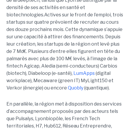
de la deeptech, tandis que Lyon se distingue par la
densité de ses activités en santé et
biotechnologies.Actives sur le front de l’emploi, trois
startups sur quatre prévoient de recruter au cours
des douze prochains mois. Cette dynamique s’appuie
sur une capacité à attirer des financements. Depuis
leur création, les startups de la région ont levé plus
de 7 Md€. Plusieurs d’entre elles figurent en tête du
palmarès avec plus de 100 M€ levés, à l’image de la
fintech Agicap, Aledia (semi-conducteurs) Carbios
(biotech), Diabeloop (e-santé),
LumApps
(digital
workplace), Mecaware (green IT) MyLight150 et
Verkor (énergie) ou encore
Quobly
(quantique).
En parallèle, la région met à disposition des services
d’accompagnement proposés par des acteurs tels
que Pulsalys, Lyonbiopôle, les French Tech
territoriales, H7, Hub612, Réseau Entreprendre,