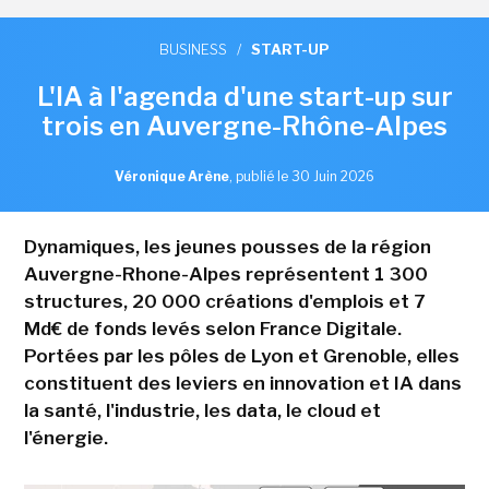
BUSINESS
/
START-UP
L'IA à l'agenda d'une start-up sur
trois en Auvergne-Rhône-Alpes
Véronique Arène
,
publié le 30 Juin 2026
Dynamiques, les jeunes pousses de la région
Auvergne-Rhone-Alpes représentent 1 300
structures, 20 000 créations d'emplois et 7
Md€ de fonds levés selon France Digitale.
Portées par les pôles de Lyon et Grenoble, elles
constituent des leviers en innovation et IA dans
la santé, l'industrie, les data, le cloud et
l'énergie.