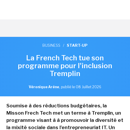
BUSINESS
/
START-UP
La French Tech tue son
programme pour l'inclusion
Tremplin
Véronique Arène
,
publié le 08 Juillet 2026
Soumise à des réductions budgétaires, la
Misson Frech Tech met un terme à Tremplin, un
programme visant à à promouvoir la diversité et
la mixité sociale dans l'entrepreneuriat IT. Un