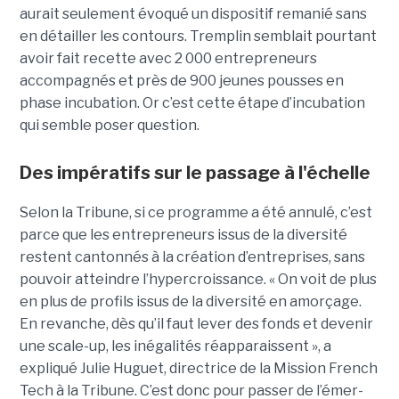
aurait seulement évoqué un dispositif remanié sans
en détailler les contours. Tremplin semblait pourtant
avoir fait recette avec 2 000 entrepreneurs
accompagnés et près de 900 jeunes pousses en
phase incubation. Or c’est cette étape d’incubation
qui semble poser question.
Des impératifs sur le passage à l'échelle
Selon la Tribune, si ce programme a été annulé, c’est
parce que les entre­pre­neurs issus de la diver­sité
restent cantonnés à la créa­tion d’entre­prises, sans
pouvoir atteindre l’hyper­crois­sance. « On voit de plus
en plus de pro­fils issus de la diver­sité en amorçage.
En revanche, dès qu’il faut lever des fonds et deve­nir
une scale-up, les inéga­li­tés réap­pa­raissent », a
expliqué Julie Huguet, directrice de la Mission French
Tech à la Tribune. C’est donc pour passer de l’émer­