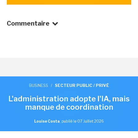
Commentaire
BUSINESS
/
SECTEUR PUBLIC / PRIVÉ
L'administration adopte l'IA, mais
manque de coordination
Louise Costa
,
publié le 07 Juillet 2026