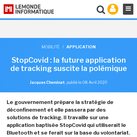
MOBILITÉ
/
APPLICATION
StopCovid : la future application
de tracking suscite la polémique
Jacques Cheminat
,
publié le 08 Avril 2020
Le gouvernement prépare la stratégie de
déconfinement et elle passera par des
solutions de tracking. Il travaille sur une
application baptisée StopCovid qui utiliserait le
Bluetooth et se ferait sur la base du volontariat.