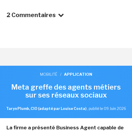
2 Commentaires
MOBILITÉ
/
APPLICATION
Meta greffe des agents métiers
sur ses réseaux sociaux
Taryn Plumb, CIO (adapté par Louise Costa)
,
publié le 09 Juin 2026
La firme a présenté Business Agent capable de