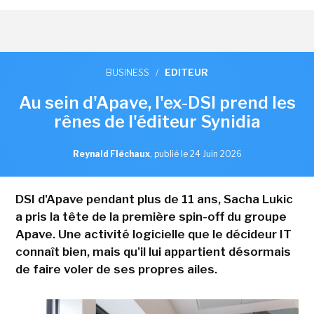
BUSINESS
/
EDITEUR
Au sein d'Apave, l'ex-DSI prend les
rênes de l'éditeur Synidia
Reynald Fléchaux
,
publié le 24 Juin 2026
DSI d'Apave pendant plus de 11 ans, Sacha Lukic
a pris la tête de la première spin-off du groupe
Apave. Une activité logicielle que le décideur IT
connaît bien, mais qu'il lui appartient désormais
de faire voler de ses propres ailes.