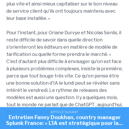
plus vite et ainsi mieux capitaliser sur le bon niveau
de service client qu'ils ont toujours maintenu avec
leur base installée. »
Pour l'instant, pour Oriane Durvye et Nicolas Senlis, il
reste difficile de savoir dans quelle direction
s'orienteront les éditeurs en matière de modèle de
tarification ou quelle forme prendra le marché. «
C'est d'autant plus difficile à envisager qu'on est face
à plusieurs problèmes complexes, insiste la première,
parce que tout bouge très vite. Ce qu'on pense être
une bonne solution d'IA le lundi peut se révéler sans
intérêt le vendredi. Le rythme de releases des
modèles est aussi une question. Il y a quelques mois,
tout le monde ne parlait que de ChatGPT ; aujourd'hui,
tout le monde ne parle plus que de Claude. On
ARTICLE SUIVANT
Entretien Fanny Doukhan, country manager
découvre les capacités démultipliées d'un
Splunk France: « L'IA est stratégique pour la...
interfaçage entre Claude et GPT images, par