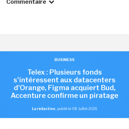
Commentaire
BUSINESS
Telex : Plusieurs fonds
s'intéressent aux datacenters
d'Orange, Figma acquiert Bud,
Accenture confirme un piratage
La rédaction
,
publié le 08 Juillet 2026