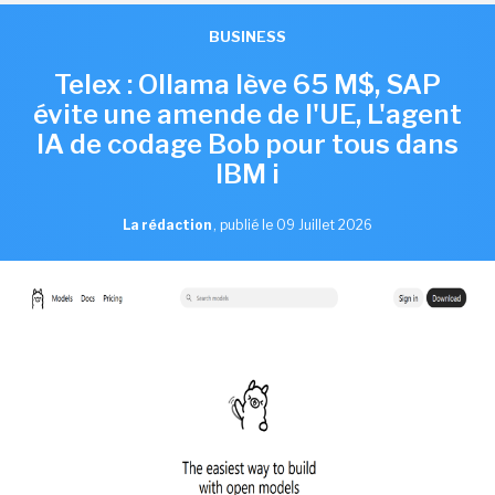
BUSINESS
Telex : Ollama lève 65 M$, SAP
évite une amende de l'UE, L'agent
IA de codage Bob pour tous dans
IBM i
La rédaction
,
publié le 09 Juillet 2026