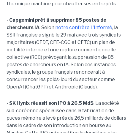
thermique machine pour chauffer ses entrepôts.
-
Capgemini prêt à supprimer 85 postes de
chercheurs IA
. Selon
notre confrère L'Informé
, la
SSII française a signé le 29 mai avec trois syndicats
majoritaires (CFDT, CFE-CGC et CFTC) un plan de
mobilité interne et une rupture conventionnelle
collective (RCC) prévoyant la suppression de 85
postes de chercheurs en IA. Selon ces instances
syndicales, le groupe français renoncerait à
concurrencer les poids-lourd du secteur comme
OpenAI (ChatGPT) et Anthropic (Claude).
-
SK Hynix réussit son IPO à 26,5 Md$
. La société
sud-coréenne spécialisée dans la fabrication de
puces mémoire a levé près de 26,5 milliards de dollars
dans le cadre de son introduction en bourse au
Nasdaq. Cette IPO, qui constitue la deuxième plus