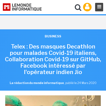
BUSINESS
Telex : Des masques Decathlon
pour malades Covid-19 italiens,
Collaboration Covid-19 sur GitHub,
Facebook intéressé par
l'opérateur indien Jio
La rédaction du monde informatique
,
publié le 24 Mars 2020