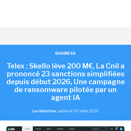
BUSINESS
Telex : Skello lève 200 M€, La Cnil a
prononcé 23 sanctions simplifiées
depuis début 2026, Une campagne
de ransomware pilotée par un
agent IA
La rédaction
,
publié le 06 Juillet 2026