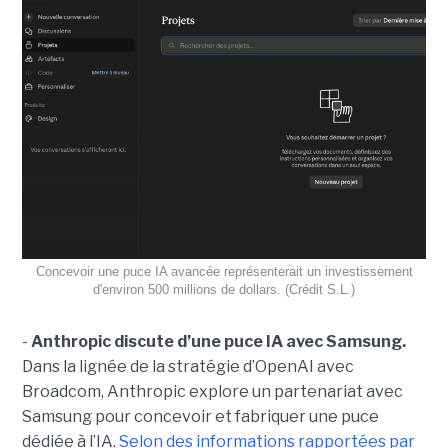
Concevoir une puce IA avancée représenterait un investissement
d'environ 500 millions de dollars. (Crédit S.L.)
-
Anthropic discute d’une puce IA avec Samsung.
Dans la lignée de la stratégie d’OpenAI avec
Broadcom, Anthropic explore un partenariat avec
Samsung pour concevoir et fabriquer une puce
dédiée à l’IA.
Selon des informations rapportées par