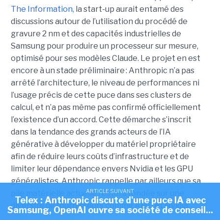
The Information,
la start-up aurait entamé des
discussions autour de l’utilisation du procédé de
gravure 2 nm et des capacités industrielles de
Samsung pour produire un processeur sur mesure,
optimisé pour ses modèles Claude. Le projet en est
encore à un stade préliminaire : Anthropic n’a pas
arrêté l’architecture, le niveau de performances ni
l’usage précis de cette puce dans ses clusters de
calcul, et n’a pas même pas confirmé officiellement
l’existence d’un accord. Cette démarche s’inscrit
dans la tendance des grands acteurs de l’IA
générative à développer du matériel propriétaire
afin de réduire leurs coûts d’infrastructure et de
limiter leur dépendance envers Nvidia et les GPU
généralistes. Anthropic rappelle par ailleurs que sa
ARTICLE SUIVANT
pile matérielle actuelle restera fondée sur une
Telex : Anthropic discute d'une puce IA avec
diversité de fournisseurs comme AMD et Nvidia.
Samsung, OpenAI ouvre sa société de conseil...