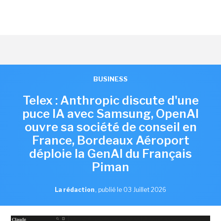
BUSINESS
Telex : Anthropic discute d'une
puce IA avec Samsung, OpenAI
ouvre sa société de conseil en
France, Bordeaux Aéroport
déploie la GenAI du Français
Piman
La rédaction
,
publié le 03 Juillet 2026