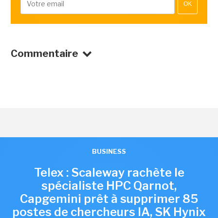
OK
Commentaire
BUSINESS
Telex : Scaleway rachète le
spécialiste HPC Qarnot,
Capgemini prêt à supprimer 85
postes de chercheurs IA, SK Hynix