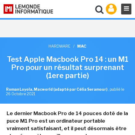
HARDWARE
/
MAC
Test Apple Macbook Pro 14 : un M1
Pro pour un résultat surprenant
(1ere partie)
Roman Loyola, Macworld (adapté par Célia Seramour)
,
publié le
26 Octobre 2021
Le dernier Macbook Pro de 14 pouces doté de la
puce M1 Pro est un ordinateur portable
vraiment satisfaisant, et il peut désormais être