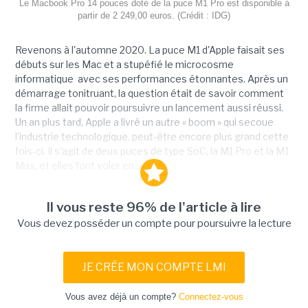
Le Macbook Pro 14 pouces doté de la puce M1 Pro est disponible à
partir de 2 249,00 euros. (Crédit : IDG)
Revenons à l'automne 2020. La puce M1 d'Apple faisait ses
débuts sur les Mac et a stupéfié le microcosme
informatique avec ses performances étonnantes. Après un
démarrage tonitruant, la question était de savoir comment
la firme allait pouvoir poursuivre un lancement aussi réussi.
Un an plus tard, Apple a livré un autre « boom » qui secoue
l'industrie technologique, peut-être encore plus grand cette
fois-ci. Il s'agit de deux puces de type SoC, la M1 Pro et la M1
Max, et elles font voler en...
Il vous reste 96% de l'article à lire
Vous devez posséder un compte pour poursuivre la lecture
JE CRÉE MON COMPTE LMI
Vous avez déjà un compte?
Connectez-vous