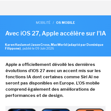
MOBILITÉ
/
OS MOBILE
Avec iOS 27, Apple accélère sur l'IA
Karen Haslam et Jason Cross, MacWorld (adapté par Dominique
Filippone)
,
publié le 09 Juin 2026
Apple a officiellement dévoilé les dernières
évolutions d'iOS 27 avec un accent mis sur les
fonctions IA dont certaines comme Siri AI ne
seront pas disponibles en Europe. L'OS mobile
comprend également des améliorations de
performances et de design.