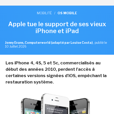
MOBILITÉ
/
OS MOBILE
Apple tue le support de ses vieux
iPhone et iPad
Jonny Evans, Computerworld (adapté par Louise Costa)
,
publié le
10 Juillet 2026
Les iPhone 4, 4S, 5 et 5c, commercialisés au
début des années 2010, perdent l'accès à
certaines versions signées d'iOS, empêchant la
restauration système.