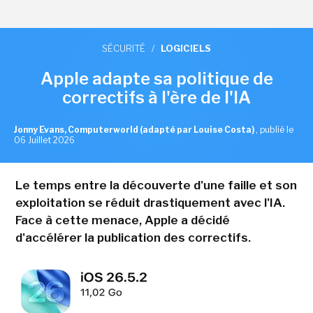
SÉCURITÉ
/
LOGICIELS
Apple adapte sa politique de
correctifs à l'ère de l'IA
Jonny Evans, Computerworld (adapté par Louise Costa)
,
publié le
06 Juillet 2026
Le temps entre la découverte d'une faille et son
exploitation se réduit drastiquement avec l'IA.
Face à cette menace, Apple a décidé
d'accélérer la publication des correctifs.