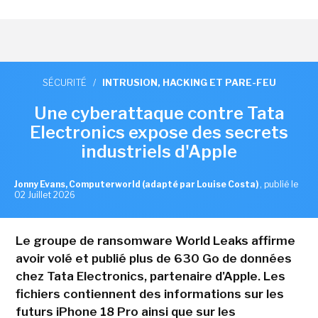
SÉCURITÉ
/
INTRUSION, HACKING ET PARE-FEU
Une cyberattaque contre Tata
Electronics expose des secrets
industriels d'Apple
Jonny Evans, Computerworld (adapté par Louise Costa)
,
publié le
02 Juillet 2026
Le groupe de ransomware World Leaks affirme
avoir volé et publié plus de 630 Go de données
chez Tata Electronics, partenaire d'Apple. Les
fichiers contiennent des informations sur les
futurs iPhone 18 Pro ainsi que sur les