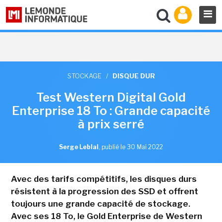
STOCKAGE
/
DISQUE DUR
Test Western Digital Gold
Enterprise 18 To : Grande capacité
à prix serré
Serge Leblal
,
publié le 30 Mai 2022
Avec des tarifs compétitifs, les disques durs
résistent à la progression des SSD et offrent
toujours une grande capacité de stockage.
Avec ses 18 To, le Gold Enterprise de Western