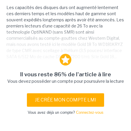
Les capacités des disques durs ont augmenté lentement
ces derniers temps et les modèles haut de gamme sont
souvent expédiés longtemps après avoir été annoncés. Les
premiers lecteurs d'une capacité de 26 To avec la
technologie OptiNAND (sans SMR) sont ainsi
commercialisés au compte-gouttes chez Western Digital,
mais nous avons testé ici le modèle Gold 18 To WD181KRYZ
de type CMR avec scellage à l’hélium (3,5 pouces/ interface
SATA 6/512 Mo de cache DRAM/7200 t/m). Si le Gold 18...
Il vous reste 86% de l'article à lire
Vous devez posséder un compte pour poursuivre la lecture
JE CRÉE MON COMPTE LMI
Vous avez déjà un compte?
Connectez-vous