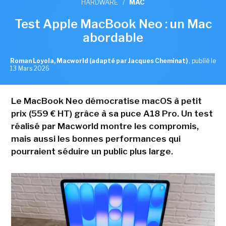
HARDWARE
/
MAC
Test Apple MacBook Neo : un Mac
abordable
Roman Loyola, Macworld (adapté par Jacques Cheminat)
,
publié le
13 Mars 2026
Le MacBook Neo démocratise macOS à petit
prix (559 € HT) grâce à sa puce A18 Pro. Un test
réalisé par Macworld montre les compromis,
mais aussi les bonnes performances qui
pourraient séduire un public plus large.