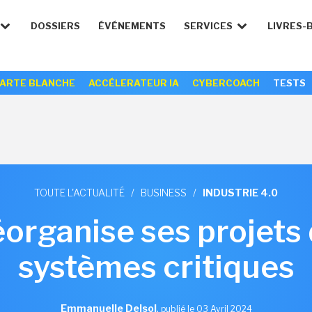
DOSSIERS
ÉVÉNEMENTS
SERVICES
LIVRES-
ARTE BLANCHE
ACCÉLERATEUR IA
CYBERCOACH
TESTS
TOUTE L'ACTUALITÉ
/
BUSINESS
/
INDUSTRIE 4.0
éorganise ses projets 
systèmes critiques
Emmanuelle Delsol
,
publié le 03 Avril 2024