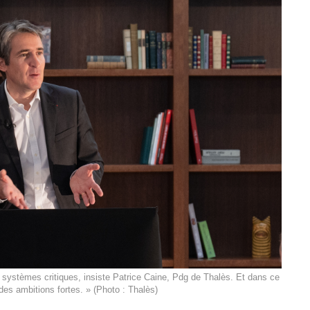
de systèmes critiques, insiste Patrice Caine, Pdg de Thalès. Et dans ce
es ambitions fortes. » (Photo : Thalès)