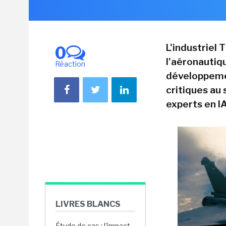
L'industriel 
0
l'aéronautiqu
Réaction
développemen
critiques au
experts en I
LIVRES BLANCS
Étude de cas : l'impact