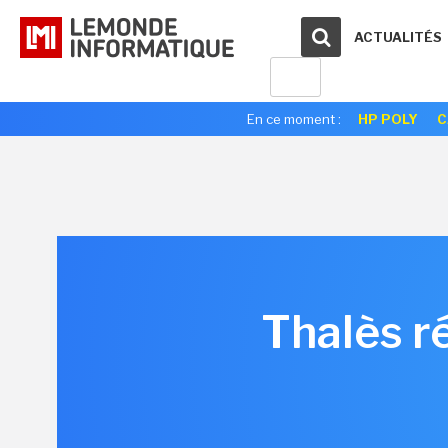
ACTUALITÉS
En ce moment :
HP POLY
C
Thalès r