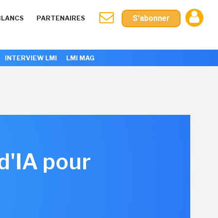
S'abonner
BLANCS
PARTENAIRES
INTERVIEW LMI
LMI MAG
d'IA pour