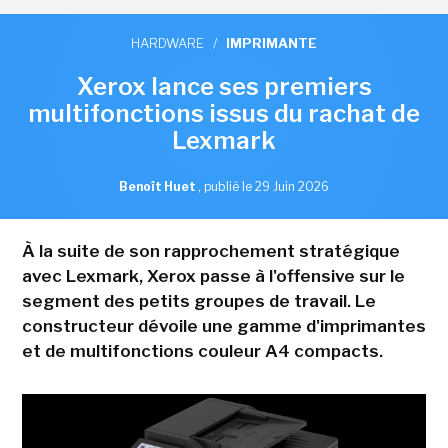
HARDWARE
/
IMPRIMANTE
Xerox lance ses premiers
multifonctions issus du rachat de
Lexmark
Benoît Huet
,
publié le 29 Juin 2026
À la suite de son rapprochement stratégique
avec Lexmark, Xerox passe à l'offensive sur le
segment des petits groupes de travail. Le
constructeur dévoile une gamme d'imprimantes
et de multifonctions couleur A4 compacts.