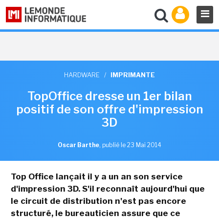
HARDWARE
/
IMPRIMANTE
TopOffice dresse un 1er bilan
positif de son offre d'impression
3D
Oscar Barthe
,
publié le 23 Mai 2014
Top Office lançait il y a un an son service
d'impression 3D. S'il reconnaît aujourd'hui que
le circuit de distribution n'est pas encore
structuré, le bureauticien assure que ce