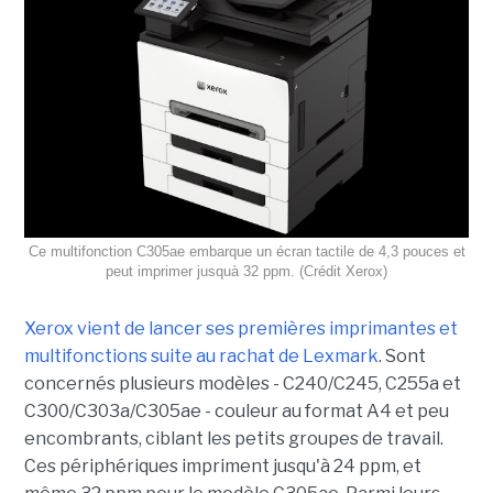
Ce multifonction C305ae embarque un écran tactile de 4,3 pouces et
peut imprimer jusquà 32 ppm. (Crédit Xerox)
Xerox vient de lancer ses premières imprimantes et
multifonctions suite au rachat de Lexmark
. Sont
concernés plusieurs modèles - C240/C245, C255a et
C300/C303a/C305ae - couleur au format A4 et peu
encombrants, ciblant les petits groupes de travail.
Ces périphériques impriment jusqu'à 24 ppm, et