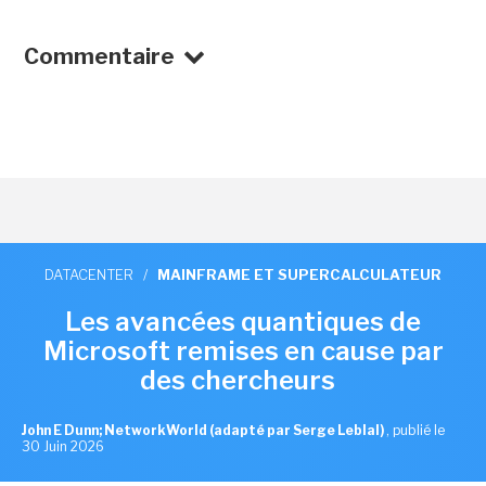
Commentaire
DATACENTER
/
MAINFRAME ET SUPERCALCULATEUR
Les avancées quantiques de
Microsoft remises en cause par
des chercheurs
John E Dunn; NetworkWorld (adapté par Serge Leblal)
,
publié le
30 Juin 2026