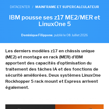
DATACENTER
/
MAINFRAME ET SUPERCALCULATEUR
IBM pousse ses z17 ME2/MER et
LinuxOne 5
Dominique Filippone
,
publié le 08 Juillet 2026
Les derniers modèles z17 en châssis unique
(ME2) et montage en rack (MER) d'IBM
apportent des capacités d'optimisation du
traitement des tâches IA et des fonctions de
sécurité améliorées. Deux systèmes LinuxOne
Rockhopper 5 rack mount et Express arrivent
également.