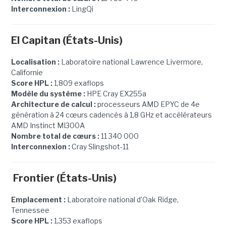
Interconnexion :
LingQi
El Capitan (États-Unis)
Localisation :
Laboratoire national Lawrence Livermore,
Californie
Score HPL :
1,809 exaflops
Modèle du système :
HPE Cray EX255a
Architecture de calcul :
processeurs AMD EPYC de 4e
génération à 24 cœurs cadencés à 1,8 GHz et accélérateurs
AMD Instinct MI300A
Nombre total de cœurs :
11 340 000
Interconnexion :
Cray Slingshot-11
Frontier (États-Unis)
Emplacement :
Laboratoire national d’Oak Ridge,
Tennessee
Score HPL :
1,353 exaflops