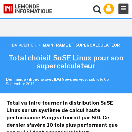
DATACENTER
/
MAINFRAME ET SUPERCALCULATEUR
Total choisit SuSE Linux pour son
supercalculateur
Dominique Filippone avec IDG News Service
,
publié le 05
Septembre 2014
Total va faire tourner la distribution SuSE
Linux sur un système de calcul haute
performance Pangea fournit par SGI. Ce
dernier s'avère 10 fois plus performant que