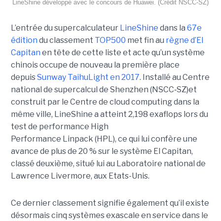
LineShine développé avec le concours de Huawei. (Crédit NSCC‑SZ)
L’entrée du supercalculateur
LineShine
dans la
67e
édition
du classement
TOP500
met fin au
règne d’El
Capitan
en tête de cette liste et acte qu’un système
chinois occupe de nouveau la première place
depuis
Sunway TaihuLight en 2017
.
Installé au Centre
national de supercalcul de Shenzhen (NSCC‑SZ)et
construit par le Centre de cloud computing dans la
même ville, LineShine a atteint 2,198 exaflops lors du
test de performance High
Performance Linpack (HPL), ce qui lui confère une
avance de plus de 20 % sur le système El Capitan,
classé deuxième, situé lui au Laboratoire national de
Lawrence Livermore, aux Etats-Unis.
Ce dernier classement signifie également qu’il existe
désormais cinq systèmes exascale en service dans le