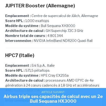
JUPITER Booster (Allemagne)
Emplacement :
Centre de supercalcul de Jülich, Allemagne
Score HPL :
1,000 exaflops
Modèle du système :
Bull Sequana XH3000
Architecture de calcul :
GH Superchip 72C 3 GHz
Nombre total de cœurs :
4 801 344
Interconnexion :
NVIDIA InfiniBand NDR200 Quad-Rail
HPC7 (Italie)
Emplacement :
Eni S.p.A., Italie
Score HPL :
571,5 pétaflops
Modèle du système :
HPE Cray EX255a
Architecture de calcul :
processeurs AMD EPYC de 4e
génération à 24 cœurs cadencés à 1,8 GHz et accélérateurs
AMD Instinct MI300A
ARTICLE SUIVANT
Nombre total de cœurs :
3 461 472
Airbus triple ses capacités de calcul avec un 2e
Interconnexion :
Cray Slingshot-11
Bull Sequana HX3000