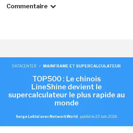
Commentaire
DATACENTER
/
MAINFRAME ET SUPERCALCULATEUR
TOP500 : Le chinois
LineShine devient le
supercalculateur le plus rapide au
monde
Serge Leblal avec NetworkWorld
,
publié le 23 Juin 2026