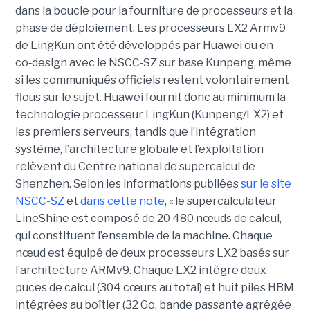
dans la boucle pour la fourniture de processeurs et la
phase de déploiement. Les processeurs LX2 Armv9
de LingKun ont été développés par Huawei ou en
co‑design avec le NSCC‑SZ sur base Kunpeng, même
si les communiqués officiels restent volontairement
flous sur le sujet. Huawei fournit donc au minimum la
technologie processeur LingKun (Kunpeng/LX2) et
les premiers serveurs, tandis que l’intégration
système, l’architecture globale et l’exploitation
relèvent du Centre national de supercalcul de
Shenzhen. Selon les informations publiées
sur le site
NSCC-SZ
et
dans cette note
, « l
e supercalculateur
LineShine est composé de 20 480 nœuds de calcul,
qui constituent l’ensemble de la machine. Chaque
nœud est équipé de deux processeurs LX2 basés sur
l’architecture ARMv9. Chaque LX2 intègre deux
puces de calcul (304 cœurs au total) et huit piles HBM
intégrées au boîtier (32 Go, bande passante agrégée