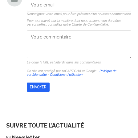
Renseignez votre email pour être prévenu d'un nouveau commentaire
Pour tout savoir sur la manière dont nous traitons vos données
personnelles, consultez notre
Charte de Confidentialité.
Le code HTML est interdit dans les commentaires
Ce site est protégé par reCAPTCHA et Google -
Politique de
confidentialité
-
Conditions d'utilisation
SUIVRE TOUTE L'ACTUALITÉ
Newsletter