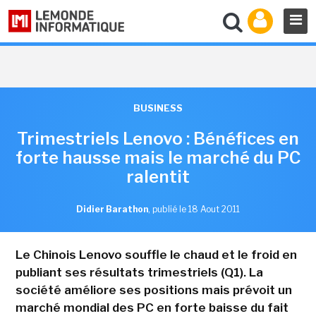
BUSINESS
Trimestriels Lenovo : Bénéfices en
forte hausse mais le marché du PC
ralentit
Didier Barathon
,
publié le 18 Aout 2011
Le Chinois Lenovo souffle le chaud et le froid en
publiant ses résultats trimestriels (Q1). La
société améliore ses positions mais prévoit un
marché mondial des PC en forte baisse du fait