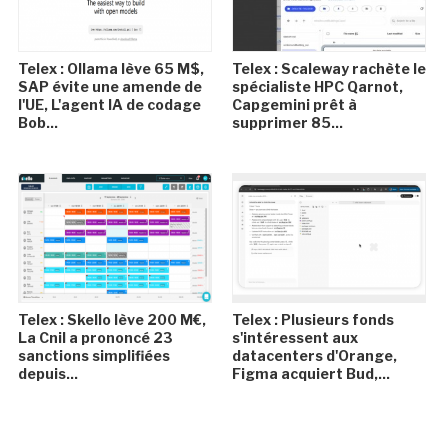
Telex : Ollama lève 65 M$,
Telex : Scaleway rachète le
SAP évite une amende de
spécialiste HPC Qarnot,
l'UE, L'agent IA de codage
Capgemini prêt à
Bob...
supprimer 85...
Telex : Skello lève 200 M€,
Telex : Plusieurs fonds
La Cnil a prononcé 23
s'intéressent aux
sanctions simplifiées
datacenters d'Orange,
depuis...
Figma acquiert Bud,...