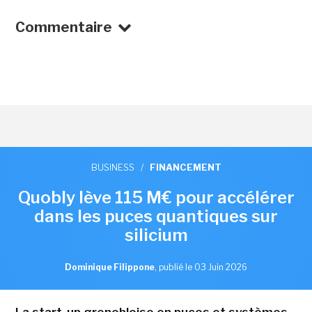
Commentaire
BUSINESS
/
FINANCEMENT
Quobly lève 115 M€ pour accélérer
dans les puces quantiques sur
silicium
Dominique Filippone
,
publié le 03 Juin 2026
La start-up grenobloise en puces et systèmes