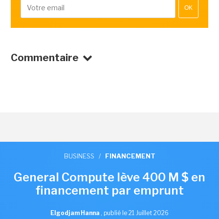
OK
Commentaire
BUSINESS
/
FINANCEMENT
General Compute lève 400 M $ en
financement par emprunt
Elgodjam Hanna
,
publié le 21 Juillet 2026