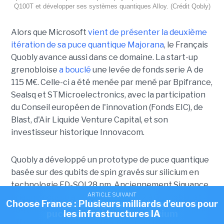
Q100T et développer ses systèmes quantiques Alloy. (Crédit Qobly)
Alors que Microsoft
vient de présenter la deuxième
itération de sa puce quantique Majorana
, le Français
Quobly avance aussi dans ce domaine. La start-up
grenobloise
a bouclé
une levée de fonds serie A de
115 M€. Celle-ci a été menée par mené par Bpifrance,
Sealsq et STMicroelectronics, avec la participation
du Conseil européen de l'innovation (Fonds EIC), de
Blast, d'Air Liquide Venture Capital, et son
investisseur historique Innovacom.
Quobly a développé un prototype de puce quantique
basée sur des qubits de spin gravés sur silicium en
technologie FD-SOI 28 nm. Anciennement Siquance,
ARTICLE SUIVANT
ARTICLE SUIVANT
la jeune pousse a été créée en 2022 à Grenoble, et
Choose France : Plusieurs milliards d'euros pour
Quobly lève 115 M€ pour accélérer dans les
co-fondée par Maud Vinet et Tristan Meunier. Spin-
puces quantiques sur silicium
les infrastructures IA
off du CEA-Leti et du CNRS, elle avait réalisé