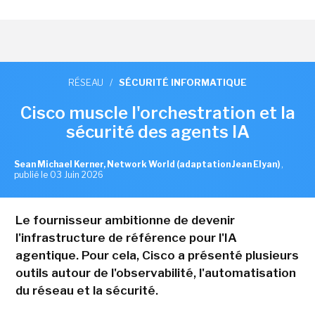
RÉSEAU
/
SÉCURITÉ INFORMATIQUE
Cisco muscle l'orchestration et la
sécurité des agents IA
Sean Michael Kerner, Network World (adaptation Jean Elyan)
,
publié le 03 Juin 2026
Le fournisseur ambitionne de devenir
l'infrastructure de référence pour l'IA
agentique. Pour cela, Cisco a présenté plusieurs
outils autour de l'observabilité, l'automatisation
du réseau et la sécurité.