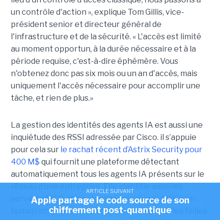
un contrôle d'action », explique Tom Gillis, vice-
président senior et directeur général de
l'infrastructure et de la sécurité. « L'accès est limité
au moment opportun, à la durée nécessaire et à la
période requise, c'est-à-dire éphémère. Vous
n'obtenez donc pas six mois ou un an d'accès, mais
uniquement l'accès nécessaire pour accomplir une
tâche, et rien de plus.»
La gestion des identités des agents IA est aussi une
inquiétude des RSSI adressée par Cisco. il s’appuie
pour cela sur
le rachat récent d’Astrix Security pour
400 M$
qui fournit une plateforme détectant
automatiquement tous les agents IA présents sur le
réseau d’une entreprise. Elle identifie aussi les
ARTICLE SUIVANT
serveurs MCP et les identités machines (NHI, non
Apple partage le code source de son
chiffrement post-quantique
human interface) et est capable de déceler les failles