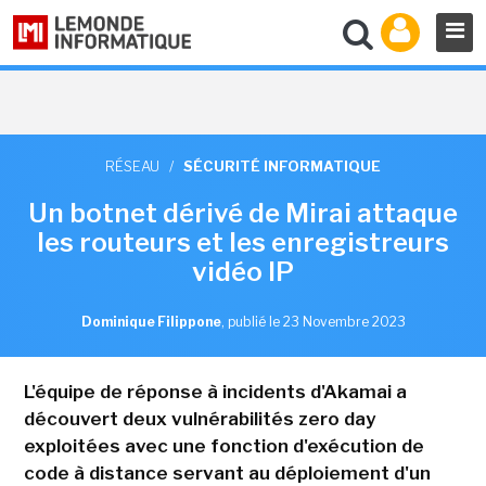
RÉSEAU
/
SÉCURITÉ INFORMATIQUE
Un botnet dérivé de Mirai attaque
les routeurs et les enregistreurs
vidéo IP
Dominique Filippone
,
publié le 23 Novembre 2023
L'équipe de réponse à incidents d'Akamai a
découvert deux vulnérabilités zero day
exploitées avec une fonction d'exécution de
code à distance servant au déploiement d'un