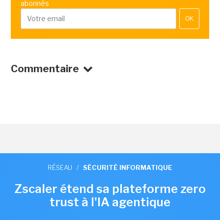
abonnés
OK
Commentaire
RÉSEAU
/
SÉCURITÉ INFORMATIQUE
Zscaler étend sa plateforme zero
trust à l'IA agentique