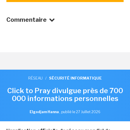
Commentaire
RÉSEAU
/
SÉCURITÉ INFORMATIQUE
Click to Pray divulgue près de 700
000 informations personnelles
Elgodjam Hanna
,
publié le 27 Juillet 2026