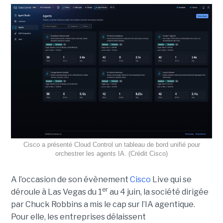
Cisco a présenté Cloud Control un tableau de bord unifié pour
orchestrer les agents IA. (Crédit Cisco)
A l’occasion de son évènement
Cisco
Live qui se
er
déroule à Las Vegas du 1
au 4 juin, la société dirigée
par Chuck Robbins a mis le cap sur l’IA agentique.
Pour elle, les entreprises délaissent