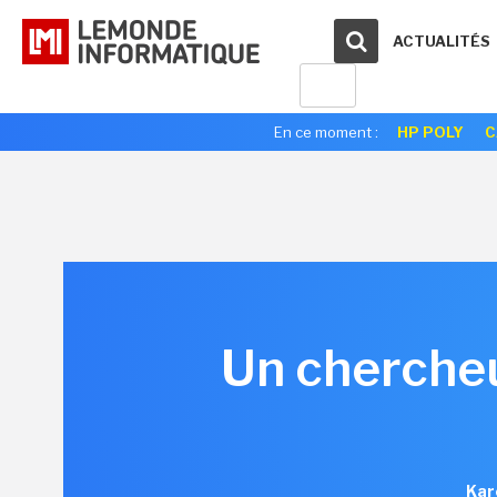
ACTUALITÉS
En ce moment :
HP POLY
C
Un chercheur
Kar