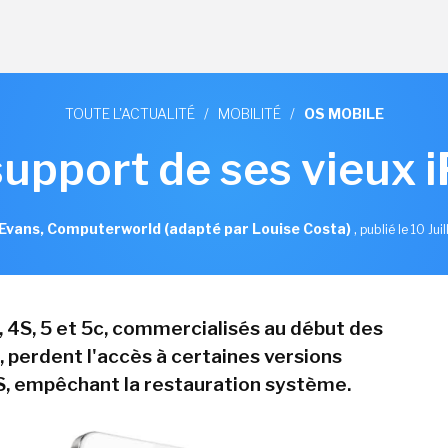
TOUTE L'ACTUALITÉ
/
MOBILITÉ
/
OS MOBILE
support de ses vieux 
Evans, Computerworld (adapté par Louise Costa)
,
publié le 10 Jui
, 4S, 5 et 5c, commercialisés au début des
 perdent l'accès à certaines versions
S, empêchant la restauration système.