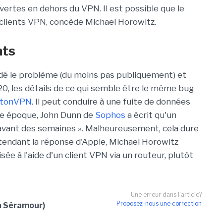
ertes en dehors du VPN. Il est possible que le
clients VPN, concède Michael Horowitz.
nts
dé le problème (du moins pas publiquement) et
20, les détails de ce qui semble être le même bug
otonVPN
. Il peut conduire à une fuite de données
tte époque, John Dunn de
Sophos
a écrit qu'un
e avant des semaines ». Malheureusement, cela dure
tendant la réponse d'Apple, Michael Horowitz
ée à l'aide d'un client VPN via un routeur, plutôt
Une erreur dans l'article?
Proposez-nous une correction
a Séramour)