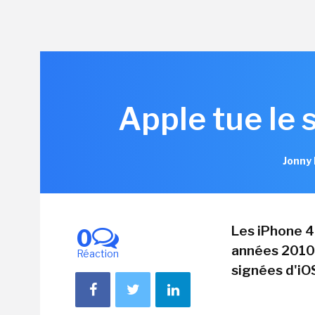
Apple tue le 
Jonny 
Les iPhone 4
0
années 2010,
Réaction
signées d'iO