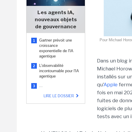
Les agents IA,
nouveaux objets
de gouvernance
Pour Michael Horow
Gartner prévoit une
1
croissance
exponentielle de l'IA
agentique
Dans un blog in
L'observabilité
2
Michael Horowi
incontournable pour l'IA
installés sur 
agentique
qu'
Apple
ferme 
...
3
fois en mai 202
LIRE LE DOSSIER
fuites de donn
logiciels de p
tests avec un 