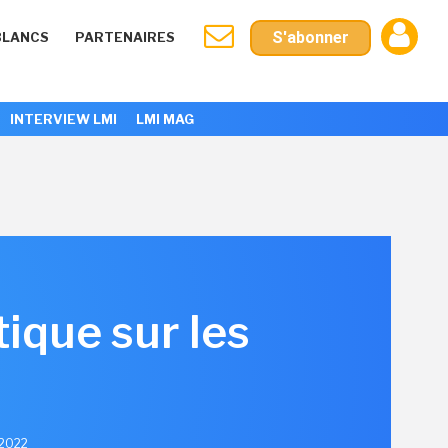
S'abonner
BLANCS
PARTENAIRES
INTERVIEW LMI
LMI MAG
tique sur les
 2022