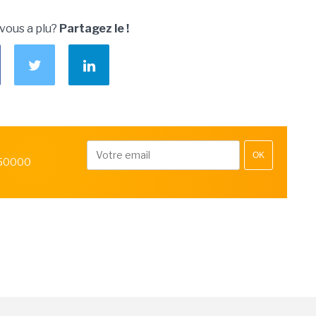
 vous a plu?
Partagez le !
OK
 50000