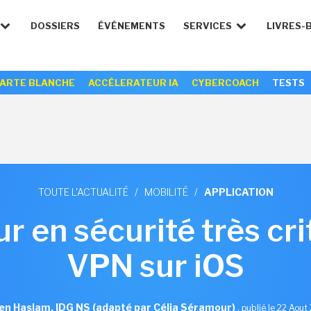
DOSSIERS
ÉVÉNEMENTS
SERVICES
LIVRES-
ARTE BLANCHE
ACCÉLERATEUR IA
CYBERCOACH
TESTS
TOUTE L'ACTUALITÉ
/
MOBILITÉ
/
APPLICATION
 en sécurité très cri
VPN sur iOS
en Haslam, IDG NS (adapté par Célia Séramour)
,
publié le 22 Aout